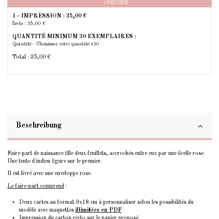
OVERVIEW
1 - IMPRESSION :
35,00 €
Recto : 35,00 €
QUANTITÉ MINIMUM 30 EXEMPLAIRES :
Quantité - Choisissez votre quantité x30
Total :
35,00 €
Beschreibung
Faire-part de naissance fille deux feuillets, accrochés entre eux par une ficelle rose.
Une tente d'indien figure sur le premier.
Il est livré avec une enveloppe rose.
Le faire-part comprend
:
Deux cartes au format 9x18 cm à personnaliser selon les possibilités du
modèle avec maquettes
illimitées en PDF
Impression du carton recto sur le papier proposé