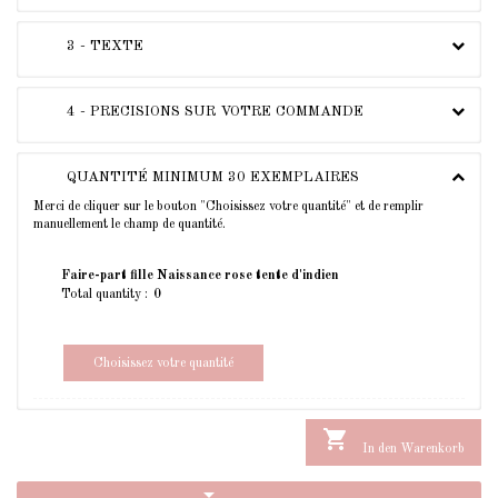
3 - TEXTE
4 - PRECISIONS SUR VOTRE COMMANDE
QUANTITÉ MINIMUM 30 EXEMPLAIRES
Merci de cliquer sur le bouton "Choisissez votre quantité" et de remplir
manuellement le champ de quantité.
Faire-part fille Naissance rose tente d'indien
Total quantity :
Choisissez votre quantité

In den Warenkorb
arrow_drop_down