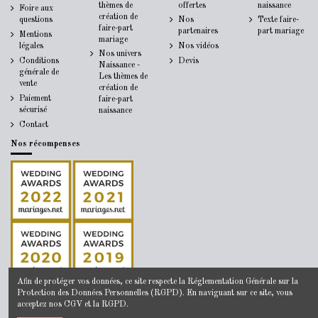
thèmes de
offertes
naissance
Foire aux
création de
questions
Nos
Texte faire-
faire-part
partenaires
part mariage
Mentions
mariage
légales
Nos vidéos
Nos univers
Conditions
Devis
Naissance -
générale de
Les thèmes de
vente
création de
Paiement
faire-part
sécurisé
naissance
Contact
Nos récompenses
Afin de protéger vos données, ce site respecte la
Réglementation Générale sur la
Protection des Données Personnelles
(RGPD). En naviguant sur ce site, vous
acceptez nos
CGV
et la
RGPD
.