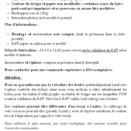
Couleur du design et papier non modifiable : certaines zones du faire-
part sont pré-imprimées et ne pourrons en aucun être modifiées
Enveloppes rose en 120g
Retouches photos (si le modèle le permet)
Plus d'informations :
Montage et accessoires non compris
(sauf si précisions dans la fiche
produit)
BAT papier en option pour ce modèle
Délai de fabrication :
J+10 à J+20 jours ouvrés
après validation du BAT
selon
modèle et finitions
Accessoires et Options:
comprise si précision dans le descriptif
Nous contacter pour une commande supérieure à 250 exemplaires.
Attention
:
Nous ne garantissons pas la relecture des textes
systématiquement (sauf avec
l'option contrôle des textes) aussi nous vous invitons à relire attentivement les
textes pour les fautes d'orthographe ou fautes de frappe sur les maquettes PDF
avant la validation du BAT. Une fois le BAT validé, tout retirage sera facturé.
Les couleurs peuvent être différentes d'un écran à l'autre.
Le calibrage de
votre écran ne pouvant être garanti, il peut y avoir de légères variations de couleur
lors de l'impression par rapport à votre écran.
Nous utilisons le plus souvent, par souci écologique, des cartons recyclés pour
l'envoi des commandes.