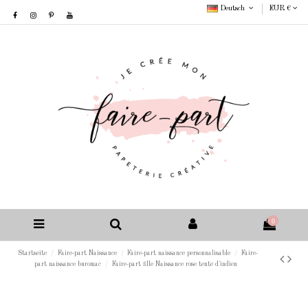
Deutsch
EUR €
0
Startseite
Faire-part Naissance
Faire-part naissance personnalisable
Faire-
part naissance buromac
Faire-part fille Naissance rose tente d'indien