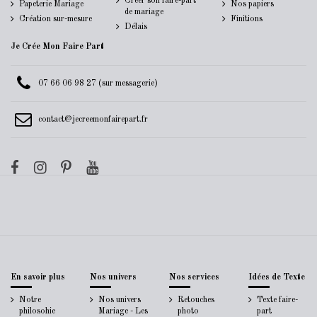
Créer son faire-part
Papeterie Mariage
Nos papiers
de mariage
Création sur-mesure
Finitions
Délais
Je Crée Mon Faire Part
07 66 06 98 27 (sur messagerie)
contact@jecreemonfairepart.fr
En savoir plus
Nos univers
Nos services
Idées de Texte
Notre
Nos univers
Retouches
Texte faire-
philosohie
Mariage - Les
photo
part