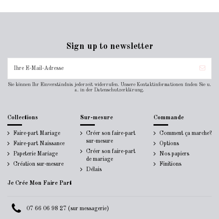
Sign up to newsletter
Sie können Ihr Einverständnis jederzeit widerrufen. Unsere Kontaktinformationen finden Sie u.
a. in der Datenschutzerklärung.
Collections
Sur-mesure
Commande
Faire-part Mariage
Créer son faire-part
Comment ça marche?
sur-mesure
Faire-part Naissance
Options
Créer son faire-part
Papeterie Mariage
Nos papiers
de mariage
Création sur-mesure
Finitions
Délais
Je Crée Mon Faire Part
07 66 06 98 27 (sur messagerie)