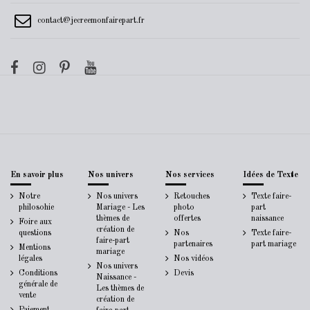
contact@jecreemonfairepart.fr
En savoir plus
Nos univers
Nos services
Idées de Texte
Notre
Nos univers
Retouches
Texte faire-
philosohie
Mariage - Les
photo
part
thèmes de
offertes
naissance
Foire aux
création de
questions
Nos
Texte faire-
faire-part
partenaires
part mariage
Mentions
mariage
légales
Nos vidéos
Nos univers
Conditions
Devis
Naissance -
générale de
Les thèmes de
vente
création de
Paiement