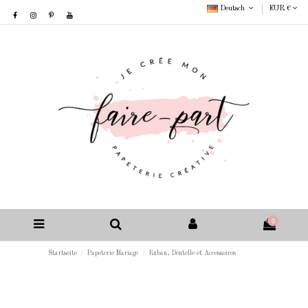
Deutsch
EUR €
0
Startseite
Papeterie Mariage
Ruban, Dentelle et Accessoires