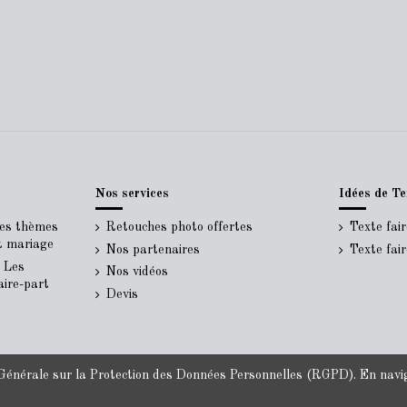
Nos services
Idées de Te
Les thèmes
Retouches photo offertes
Texte fai
rt mariage
Nos partenaires
Texte fai
- Les
Nos vidéos
aire-part
Devis
énérale sur la Protection des Données Personnelles
(RGPD). En navigu