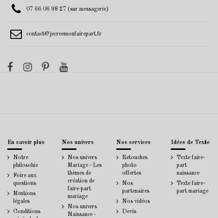
07 66 06 98 27 (sur messagerie)
contact@jecreemonfairepart.fr
En savoir plus
Nos univers
Nos services
Idées de Texte
Notre
Nos univers
Retouches
Texte faire-
philosohie
Mariage - Les
photo
part
thèmes de
offertes
naissance
Foire aux
création de
questions
Nos
Texte faire-
faire-part
partenaires
part mariage
Mentions
mariage
légales
Nos vidéos
Nos univers
Conditions
Devis
Naissance -