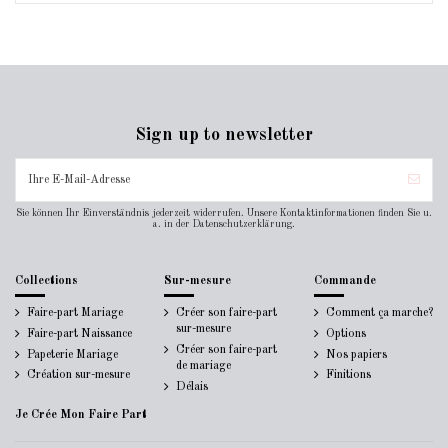
Sign up to newsletter
Sie können Ihr Einverständnis jederzeit widerrufen. Unsere Kontaktinformationen finden Sie u.
a. in der Datenschutzerklärung.
Collections
Sur-mesure
Commande
Faire-part Mariage
Créer son faire-part
Comment ça marche?
sur-mesure
Faire-part Naissance
Options
Créer son faire-part
Papeterie Mariage
Nos papiers
de mariage
Création sur-mesure
Finitions
Délais
Je Crée Mon Faire Part