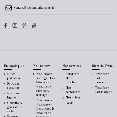
contact@jecreemonfairepart.fr
En savoir plus
Nos univers
Nos services
Idées de Texte
Notre
Nos univers
Retouches
Texte faire-
philosohie
Mariage - Les
photo
part
thèmes de
offertes
naissance
Foire aux
création de
questions
Nos
Texte faire-
faire-part
partenaires
part mariage
Mentions
mariage
légales
Nos vidéos
Nos univers
Conditions
Devis
Naissance -
générale de
Les thèmes de
vente
création de
Paiement