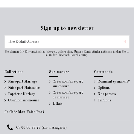
Sign up to newsletter
Sie können Ihr Einverständnis jederzeit widerrufen. Unsere Kontaktinformationen finden Sie u.
a. in der Datenschutzerklärung.
Collections
Sur-mesure
Commande
Faire-part Mariage
Créer son faire-part
Comment ça marche?
sur-mesure
Faire-part Naissance
Options
Créer son faire-part
Papeterie Mariage
Nos papiers
de mariage
Création sur-mesure
Finitions
Délais
Je Crée Mon Faire Part
07 66 06 98 27 (sur messagerie)