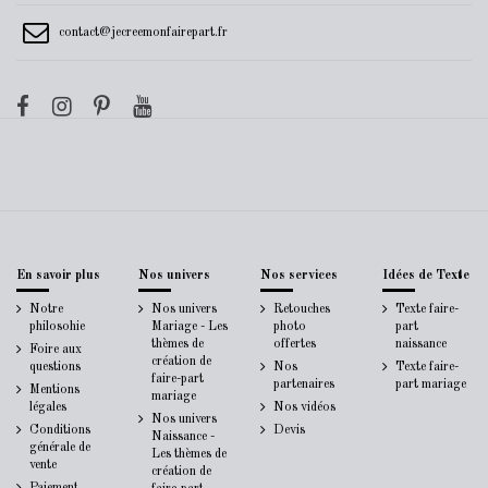
contact@jecreemonfairepart.fr
En savoir plus
Nos univers
Nos services
Idées de Texte
Notre
Nos univers
Retouches
Texte faire-
philosohie
Mariage - Les
photo
part
thèmes de
offertes
naissance
Foire aux
création de
questions
Nos
Texte faire-
faire-part
partenaires
part mariage
Mentions
mariage
légales
Nos vidéos
Nos univers
Conditions
Devis
Naissance -
générale de
Les thèmes de
vente
création de
Paiement