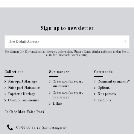
Sign up to newsletter
Sie können Ihr Einverständnis jederzeit widerrufen. Unsere Kontaktinformationen finden Sie u.
a. in der Datenschutzerklärung.
Collections
Sur-mesure
Commande
Faire-part Mariage
Créer son faire-part
Comment ça marche?
sur-mesure
Faire-part Naissance
Options
Créer son faire-part
Papeterie Mariage
Nos papiers
de mariage
Création sur-mesure
Finitions
Délais
Je Crée Mon Faire Part
07 66 06 98 27 (sur messagerie)