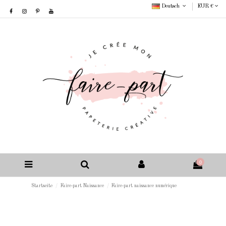
Deutsch
EUR €
0
Startseite
Faire-part Naissance
Faire-part naissance numérique