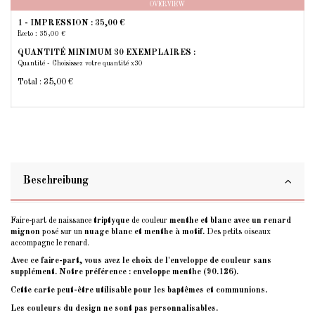
OVERVIEW
1 - IMPRESSION :
35,00 €
Recto : 35,00 €
QUANTITÉ MINIMUM 30 EXEMPLAIRES :
Quantité - Choisissez votre quantité x30
Total :
35,00 €
Beschreibung
Faire-part de naissance
triptyque
de couleur
menthe et blanc avec un renard
mignon
posé sur un
nuage blanc et menthe à motif.
Des petits oiseaux
accompagne le renard.
Avec ce faire-part, vous avez le choix de l'enveloppe de couleur sans
supplément. Notre préférence : enveloppe menthe (90.126).
Cette carte peut-être utilisable pour les baptêmes et communions.
Les couleurs du design ne sont pas personnalisables.