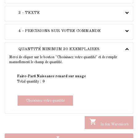
3 - TEXTE
4 - PRECISIONS SUR VOTRE COMMANDE
QUANTITÉ MINIMUM 30 EXEMPLAIRES
Merci de cliquer sur le bouton "Choisissez votre quantité" et de remplir
manuellement le champ de quantité.
Faire-Part Naissance renard sur nuage
Total quantity :
Choisissez votre quantité

In den Warenkorb
arrow_drop_down