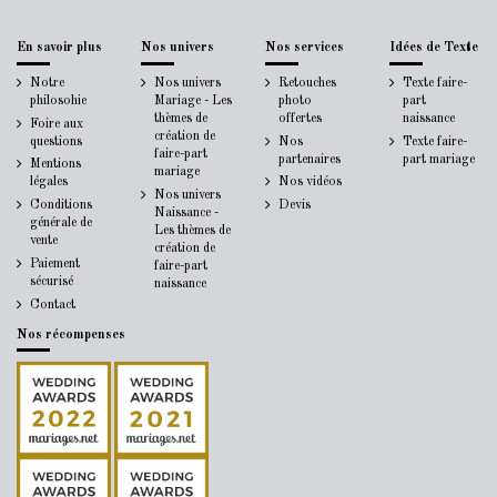
En savoir plus
Nos univers
Nos services
Idées de Texte
Notre
Nos univers
Retouches
Texte faire-
philosohie
Mariage - Les
photo
part
thèmes de
offertes
naissance
Foire aux
création de
questions
Nos
Texte faire-
faire-part
partenaires
part mariage
Mentions
mariage
légales
Nos vidéos
Nos univers
Conditions
Devis
Naissance -
générale de
Les thèmes de
vente
création de
Paiement
faire-part
sécurisé
naissance
Contact
Nos récompenses