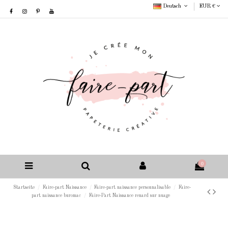
Deutsch
EUR €
0
Startseite
Faire-part Naissance
Faire-part naissance personnalisable
Faire-
part naissance buromac
Faire-Part Naissance renard sur nuage