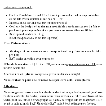
Le faire-part comprend :
Carton d'invitation format 12 x 12 cm à personnaliser selon les possibilités
du modèle avec maquettes
illimitées en PDF
Impression du carton recto sur le papier proposé
Couleur du design et papier non modifiable : certaines zones du faire-
part sont pré-imprimées et ne pourrons en aucun être modifiées
Enveloppes blanches en 120g
Retouches photos (si le modèle le permet)
Plus d'informations :
Montage et accessoires non compris
(sauf si précisions dans la fiche
produit)
BAT papier en option pour ce modèle
Délai de fabrication :
J+10 à J+20 jours ouvrés
après validation du BAT
selon
modèle et finitions
Accessoires et Options:
comprise si précision dans le descriptif
Nous contacter pour une commande supérieure à 250 exemplaires.
Attention
:
Nous ne garantissons pas la relecture des textes
systématiquement (sauf avec
l'option contrôle des textes) aussi nous vous invitons à relire attentivement les
textes pour les fautes d'orthographe ou fautes de frappe sur les maquettes PDF
avant la validation du BAT. Une fois le BAT validé, tout retirage sera facturé.