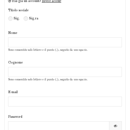
Hai già un account?
Invece accedi!
Titolo sociale
Sig.
Sig.ra
Nome
Sono consentite solo lettere e il punto (.), seguito da uno spazio.
Cognome
Sono consentite solo lettere e il punto (.), seguito da uno spazio.
E-mail
Password