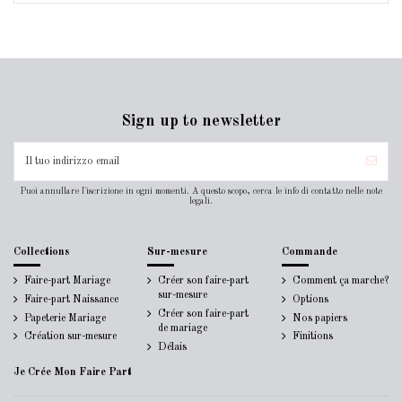
Sign up to newsletter
Puoi annullare l'iscrizione in ogni momenti. A questo scopo, cerca le info di contatto nelle note
legali.
Collections
Sur-mesure
Commande
Faire-part Mariage
Créer son faire-part
Comment ça marche?
sur-mesure
Faire-part Naissance
Options
Créer son faire-part
Papeterie Mariage
Nos papiers
de mariage
Création sur-mesure
Finitions
Délais
Je Crée Mon Faire Part