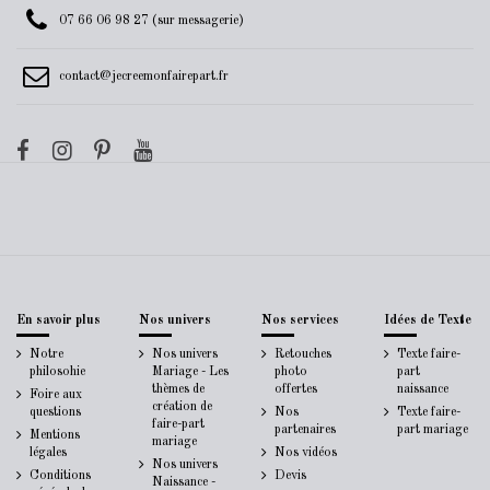
07 66 06 98 27 (sur messagerie)
contact@jecreemonfairepart.fr
En savoir plus
Nos univers
Nos services
Idées de Texte
Notre
Nos univers
Retouches
Texte faire-
philosohie
Mariage - Les
photo
part
thèmes de
offertes
naissance
Foire aux
création de
questions
Nos
Texte faire-
faire-part
partenaires
part mariage
Mentions
mariage
légales
Nos vidéos
Nos univers
Conditions
Devis
Naissance -