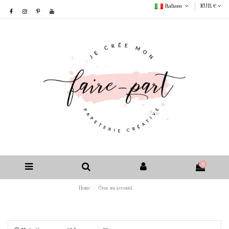
Italiano
EUR €
0
Home
Crea un account