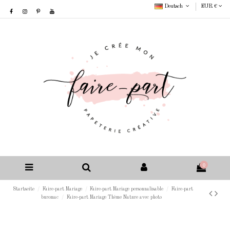
Deutsch
EUR €
0
Startseite
Faire-part Mariage
Faire-part Mariage personnalisable
Faire-part
buromac
Faire-part Mariage Thème Nature avec photo