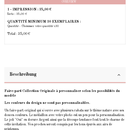
OVERVIEW
1 - IMPRESSION :
35,00 €
Recto : 35,00 €
QUANTITÉ MINIMUM 30 EXEMPLAIRES :
Quantité - Choisissez votre quantité x30
Total :
35,00 €
Beschreibung
Faire-part Collection Originale à personnaliser selon les possibilités du
modèle
Les couleurs du design ne sont pas personnalisables.
Un faire-part original qui s'ouvre avec plusieurs rabats sur le thème nature avec ses
douces couleurs. Le médaillon avec votre photo est un peu pour la personnalisation.
Le joli "Oui" en dorure Argent ainsi que la découpe tendance font tout le charme de
cette invitation. Vos proches seront conquis par les tons épurés aux airs de
printemps.