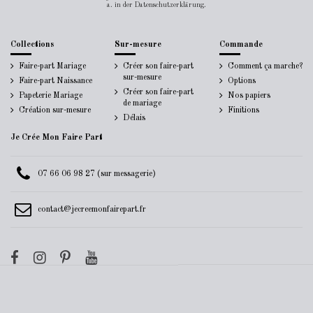
a. in der Datenschutzerklärung.
Collections
Sur-mesure
Commande
Faire-part Mariage
Créer son faire-part
Comment ça marche?
sur-mesure
Faire-part Naissance
Options
Créer son faire-part
Papeterie Mariage
Nos papiers
de mariage
Création sur-mesure
Finitions
Délais
Je Crée Mon Faire Part
07 66 06 98 27 (sur messagerie)
contact@jecreemonfairepart.fr