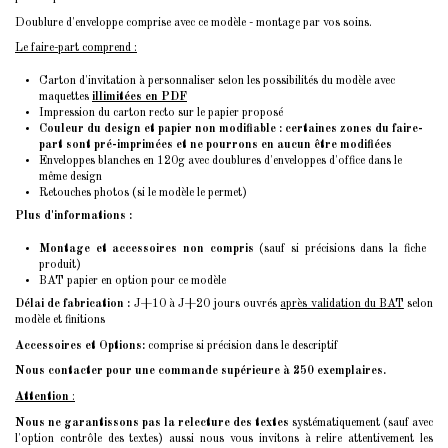
Doublure d'enveloppe comprise avec ce modèle - montage par vos soins.
Le faire-part comprend :
Carton d'invitation à personnaliser selon les possibilités du modèle avec
maquettes
illimitées en PDF
Impression du carton recto sur le papier proposé
Couleur du design et papier non modifiable : certaines zones du faire-
part sont pré-imprimées et ne pourrons en aucun être modifiées
Enveloppes blanches en 120g avec doublures d'enveloppes d'office dans le
même design
Retouches photos (si le modèle le permet)
Plus d'informations :
Montage et accessoires non compris
(sauf si précisions dans la fiche
produit)
BAT papier en option pour ce modèle
Délai de fabrication :
J+10 à J+20 jours ouvrés
après validation du BAT
selon
modèle et finitions
Accessoires et Options:
comprise si précision dans le descriptif
Nous contacter pour une commande supérieure à 250 exemplaires.
Attention
:
Nous ne garantissons pas la relecture des textes
systématiquement (sauf avec
l'option contrôle des textes) aussi nous vous invitons à relire attentivement les