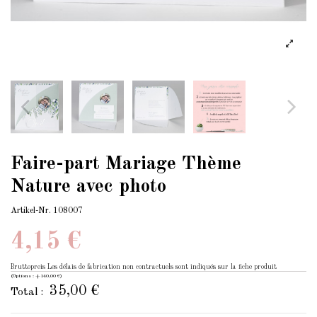
Faire-part Mariage Thème
Nature avec photo
Artikel-Nr.
108007
4,15 €
Bruttopreis
Les délais de fabrication non contractuels sont indiqués sur la fiche produit
(Options : +140,00 €)
35,00 €
Total :