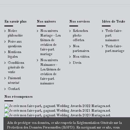
En savoir plus
Nos univers
Nos services
Idées de Texte
Notre
Nos univers
Retouches
Texte faire-
philosohie
Mariage - Les
photo
part
thèmes de
offertes
naissance
Foire aux
création de
questions
Nos
Texte faire-
faire-part
partenaires
part mariage
Mentions
mariage
légales
Nos vidéos
Nos univers
Conditions
Devis
Naissance -
générale de
Les thèmes de
vente
création de
Paiement
faire-part
sécurisé
naissance
Contact
Nos récompenses
Afin de protéger vos données, ce site respecte la
Réglementation Générale sur la
Protection des Données Personnelles
(RGPD). En naviguant sur ce site, vous