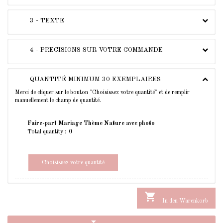
3 - TEXTE
4 - PRECISIONS SUR VOTRE COMMANDE
QUANTITÉ MINIMUM 30 EXEMPLAIRES
Merci de cliquer sur le bouton "Choisissez votre quantité" et de remplir
manuellement le champ de quantité.
Faire-part Mariage Thème Nature avec photo
Total quantity :
Choisissez votre quantité

In den Warenkorb
arrow_drop_down