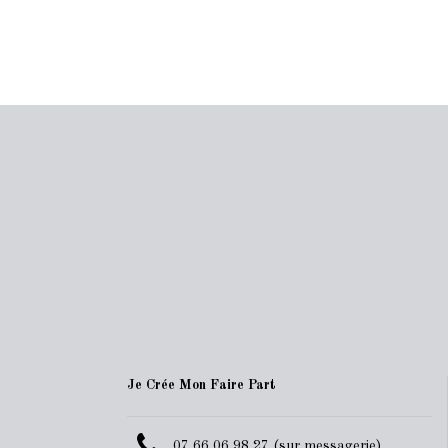
Je Crée Mon Faire Part
07 66 06 98 27 (sur messagerie)