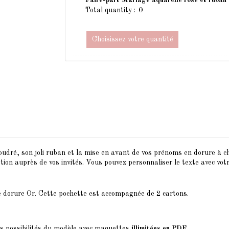
Total quantity :
Choisissez votre quantité
poudré, son joli ruban et la mise en avant de vos prénoms en dorure à 
ion auprès de vos invités. Vous pouvez personnaliser le texte avec vot
de dorure Or. Cette pochette est accompagnée de 2 cartons.
es possibilités du modèle avec maquettes
illimitées en PDF