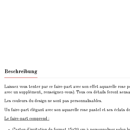
Beschreibung
Laissez vous tenter par ce faire-part avec son effet aquarelle rose 
avec un supplément, renseignez-vous). Tous ces détails feront sensat
Les couleurs du design ne sont pas personnalisables.
Un faire-part élégant avec son aquarelle rose pastel et ses éclats 
Le faire-part comprend :
Carton d'invitation de format 15x20 cm à personnaliser selon l