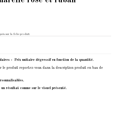
uarelle rose et ruban
ués sur la fiche produit
laires - Prix unitaire dégressif en fonction de la quantité.
r le produit reportez-vous dans la description produit en bas de
rsonnalisables.
 un résultat comme sur le visuel présenté.