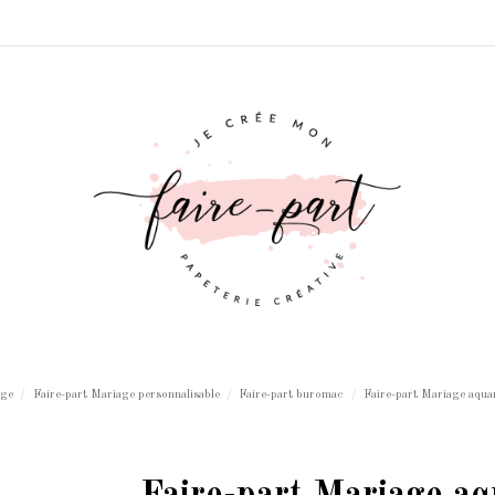
age
Faire-part Mariage personnalisable
Faire-part buromac
Faire-part Mariage aquar