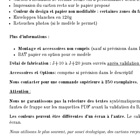
Impression du carton recto sur le papier proposé
Couleur du design et papier non modifiable : certaines zones du 
Enveloppes blanches en 120g
Retouches photos (si le modèle le permet)
Plus d'informations :
Montage et accessoires non compris
(sauf si précisions dans l
BAT papier en option pour ce modèle
Délai de fabrication :
J+10 à J+20 jours ouvrés
après validatio
Accessoires et Options:
comprise si précision dans le descriptif
Nous contacter pour une commande supérieure à 250 exemplaires.
Attention
:
Nous ne garantissons pas la relecture des textes
systématiquemen
fautes de frappe sur les maquettes PDF avant la validation du BAT
Les couleurs peuvent être différentes d'un écran à l'autre.
Le cali
écran.
Nous utilisons le plus souvent, par souci écologique, des cartons recy