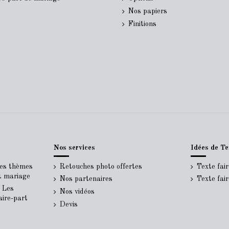
Nos papiers
Finitions
Nos services
Idées de Te
Les thèmes
Retouches photo offertes
Texte fai
rt mariage
Nos partenaires
Texte fai
- Les
Nos vidéos
aire-part
Devis