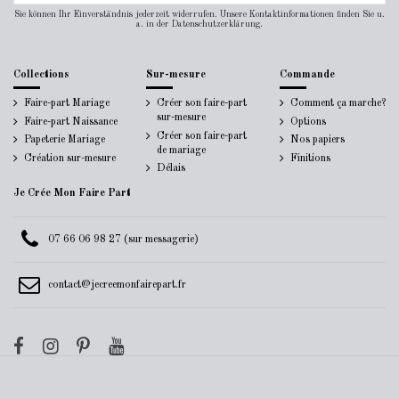
Sie können Ihr Einverständnis jederzeit widerrufen. Unsere Kontaktinformationen finden Sie u.
a. in der Datenschutzerklärung.
Collections
Sur-mesure
Commande
Faire-part Mariage
Créer son faire-part
Comment ça marche?
sur-mesure
Faire-part Naissance
Options
Créer son faire-part
Papeterie Mariage
Nos papiers
de mariage
Création sur-mesure
Finitions
Délais
Je Crée Mon Faire Part
07 66 06 98 27 (sur messagerie)
contact@jecreemonfairepart.fr