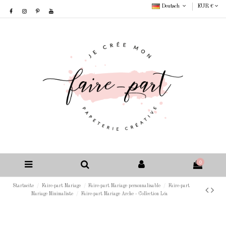
Deutsch
EUR €
0
Startseite
Faire-part Mariage
Faire-part Mariage personnalisable
Faire-part
Mariage Minimaliste
Faire-part Mariage Arche - Collection Léa