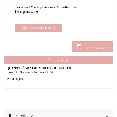
Faire-part Mariage Arche - Collection Léa
Total quantity :
Choisissez votre quantité

In den Warenkorb
arrow_drop_down
OVERVIEW
QUANTITÉ MINIMUM 30 EXEMPLAIRES :
Quantité - Choisissez votre quantité x30
Total :
0,00 €
Beschreibung