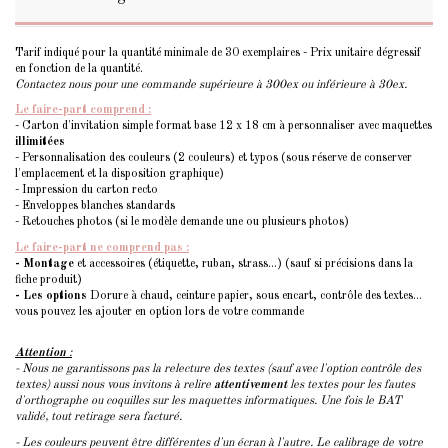
Tarif indiqué pour la quantité minimale de 30 exemplaires - Prix unitaire dégressif
en fonction de la quantité.
Contactez nous pour une commande supérieure à 300ex ou inférieure à 30ex.
Le faire-part comprend :
- Carton d'invitation simple format base 12 x 18 cm à personnaliser avec maquettes
illimitées
- Personnalisation des couleurs (2 couleurs) et typos (sous réserve de conserver
l'emplacement et la disposition graphique)
- Impression du carton recto
- Enveloppes blanches standards
- Retouches photos (si le modèle demande une ou plusieurs photos)
Le faire-part ne comprend pas :
- Montage
et accessoires (étiquette, ruban, strass...) (sauf si précisions dans la
fiche produit)
- Les options
Dorure à chaud, ceinture papier, sous encart, contrôle des textes...
vous pouvez les ajouter en option lors de votre commande
Attention
:
- Nous ne garantissons pas la relecture des textes (sauf avec l'option contrôle des
textes) aussi nous vous invitons à relire
attentivement
les textes pour les fautes
d'orthographe ou coquilles sur les maquettes informatiques. Une fois le BAT
validé, tout retirage sera facturé.
- Les couleurs peuvent être différentes d'un écran à l'autre. Le calibrage de votre