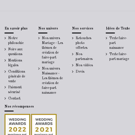
En savoir plus
Nos univers
Nos services
Idées de Texte
Notre
Nos univers
Retouches
Texte faire-
philosohie
Mariage - Les
photo
part
thèmes de
offertes
naissance
Foire aux
création de
questions
Nos
Texte faire-
faire-part
partenaires
part mariage
Mentions
mariage
légales
Nos vidéos
Nos univers
Conditions
Devis
Naissance -
générale de
Les thèmes de
vente
création de
Paiement
faire-part
sécurisé
naissance
Contact
Nos récompenses