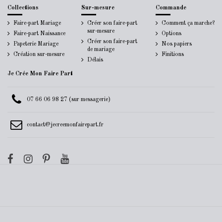
Collections
Sur-mesure
Commande
Faire-part Mariage
Créer son faire-part
Comment ça marche?
sur-mesure
Faire-part Naissance
Options
Créer son faire-part
Papeterie Mariage
Nos papiers
de mariage
Création sur-mesure
Finitions
Délais
Je Crée Mon Faire Part
07 66 06 98 27 (sur messagerie)
contact@jecreemonfairepart.fr