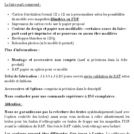
Le faire-part comprend :
Carton d'invitation format 12 x 12 cm à personnaliser selon les possibilités
du modèle avec maquettes
illimitées en PDF
Impression du carton recto sur le papier proposé
Couleur du design et papier non modifiable : certaines zones du faire-
part sont pré-imprimées et ne pourrons en aucun être modifiées
Enveloppes blanches en 120g
Retouches photos (si le modèle le permet)
Plus d'informations :
Montage et accessoires non compris
(sauf si précisions dans la fiche
produit)
BAT papier en option pour ce modèle
Délai de fabrication :
J+10 à J+20 jours ouvrés
après validation du BAT
selon
modèle et finitions
Accessoires et Options:
comprise si précision dans le descriptif
Nous contacter pour une commande supérieure à 250 exemplaires.
Attention
:
Nous ne garantissons pas la relecture des textes
systématiquement (sauf avec
l'option contrôle des textes) aussi nous vous invitons à relire attentivement les
textes pour les fautes d'orthographe ou fautes de frappe sur les maquettes PDF
avant la validation du BAT. Une fois le BAT validé, tout retirage sera facturé.