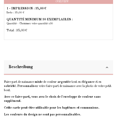
OVERVIEW
1 - IMPRESSION :
35,00 €
Recto : 35,00 €
QUANTITÉ MINIMUM 30 EXEMPLAIRES :
Quantité - Choisissez votre quantité x30
Total :
35,00 €
Beschreibung
Faire-part de naissance
mixte
de couleur
argentée
tout en
élégance
et en
sobriété.
Personnalisez
votre faire-part de naissance avec la photo de votre petit
bout.
Avec ce faire-part, vous avez le choix de l'enveloppe de couleur sans
supplément.
Cette carte peut-être utilisable pour les baptêmes et communions.
Les couleurs du design ne sont pas personnalisables.