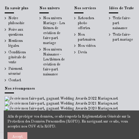
En savoir plus
Nos univers
Nos services
Idées de Texte
Notre
Nos univers
Retouches
Texte faire-
philosohie
Mariage - Les
photo
part
thèmes de
offertes
naissance
Foire aux
création de
questions
Nos
Texte faire-
faire-part
partenaires
part mariage
Mentions
mariage
légales
Nos vidéos
Nos univers
Conditions
Devis
Naissance -
générale de
Les thèmes de
vente
création de
Paiement
faire-part
sécurisé
naissance
Contact
Nos récompenses
Afin de protéger vos données, ce site respecte la
Réglementation Générale sur la
Protection des Données Personnelles
(RGPD). En naviguant sur ce site, vous
acceptez nos
CGV
et la
RGPD
.
Accept
© 2014-2022 - Jecreemonfairepart.fr -
Mentions Légales
-
CGV
-
Politique de