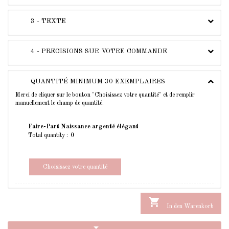
3 - TEXTE
4 - PRECISIONS SUR VOTRE COMMANDE
QUANTITÉ MINIMUM 30 EXEMPLAIRES
Merci de cliquer sur le bouton "Choisissez votre quantité" et de remplir
manuellement le champ de quantité.
Faire-Part Naissance argenté élégant
Total quantity :
Choisissez votre quantité

In den Warenkorb
arrow_drop_down