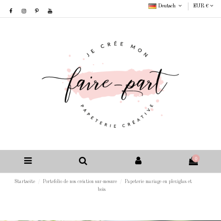
Deutsch
EUR €
0
Startseite
Portefolio de nos création sur-mesure
Papeterie mariage en plexiglas et
bois