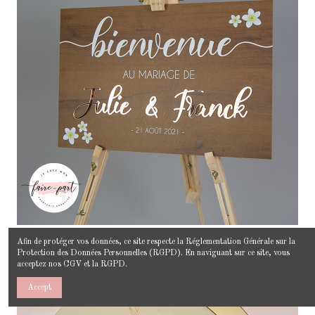
Afin de protéger vos données, ce site respecte la
Réglementation Générale sur la
Protection des Données Personnelles
(RGPD). En naviguant sur ce site, vous
acceptez nos
CGV
et la
RGPD
.
Accept