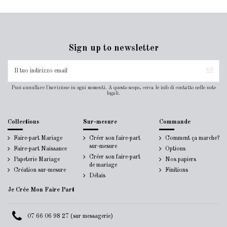
Sign up to newsletter
Puoi annullare l'iscrizione in ogni momenti. A questo scopo, cerca le info di contatto nelle note
legali.
Collections
Sur-mesure
Commande
Faire-part Mariage
Créer son faire-part
Comment ça marche?
sur-mesure
Faire-part Naissance
Options
Créer son faire-part
Papeterie Mariage
Nos papiers
de mariage
Création sur-mesure
Finitions
Délais
Je Crée Mon Faire Part
07 66 06 98 27 (sur messagerie)