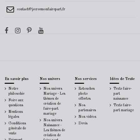
contact@jecreemonfairepart.fr
En savoir plus
Nos univers
Nos services
Idées de Texte
Notre
Nos univers
Retouches
Texte faire-
philosohie
Mariage - Les
photo
part
thèmes de
offertes
naissance
Foire aux
création de
questions
Nos
Texte faire-
faire-part
partenaires
part mariage
Mentions
mariage
légales
Nos vidéos
Nos univers
Conditions
Devis
Naissance -
générale de
Les thèmes de
vente
création de
Paiement