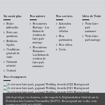
En savoir plus
Nos univers
Nos services
Idées de Texte
Notre
Nos univers
Retouches
Texte faire-
philosohie
Mariage - Les
photo
part
thèmes de
offertes
naissance
Foire aux
création de
questions
Nos
Texte faire-
faire-part
partenaires
part mariage
Mentions
mariage
légales
Nos vidéos
Nos univers
Conditions
Devis
Naissance -
générale de
Les thèmes de
vente
création de
Paiement
faire-part
sécurisé
naissance
Contact
Nos récompenses
Afin de protéger vos données, ce site respecte la
Réglementation Générale sur la
Protection des Données Personnelles
(RGPD). En naviguant sur ce site, vous