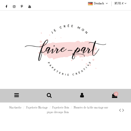
Deutsch
EUR €
0
Startseite
Papeterie Mariage
Papeterie Bois
Numéro de table mariage sur
pique découpe Bois