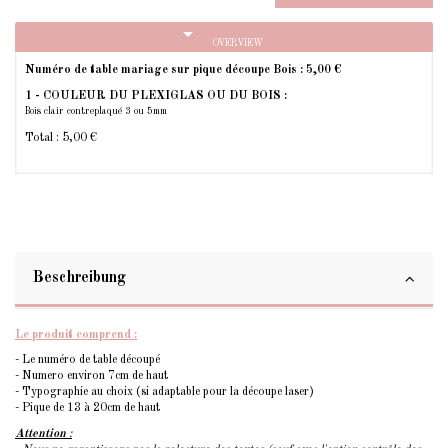
arrow_drop_down
OVERVIEW
Numéro de table mariage sur pique découpe Bois :
5,00 €
1 - COULEUR DU PLEXIGLAS OU DU BOIS :
Bois clair contreplaqué 3 ou 5mm
Total :
5,00 €
Beschreibung
Le produit comprend :
- Le numéro de table découpé
- Numero environ 7cm de haut
- Typographie au choix (si adaptable pour la découpe laser)
- Pique de 13 à 20cm de haut
Attention
: