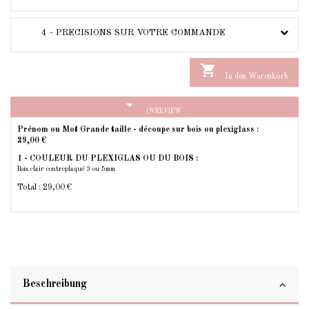
4 - PRECISIONS SUR VOTRE COMMANDE

In den Warenkorb
arrow_drop_down
OVERVIEW
Prénom ou Mot Grande taille - découpe sur bois ou plexiglass :
29,00 €
1 - COULEUR DU PLEXIGLAS OU DU BOIS :
Bois clair contreplaqué 3 ou 5mm
Total :
29,00 €
Beschreibung