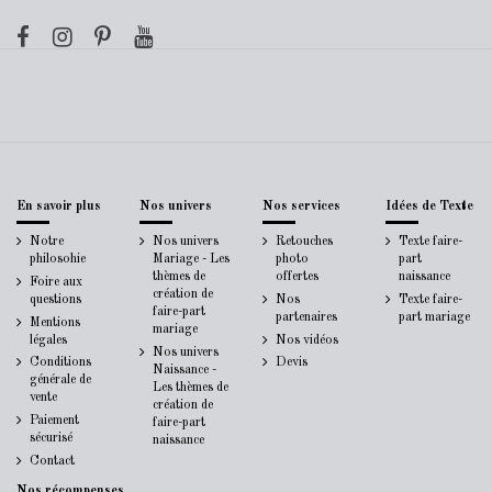
En savoir plus
Nos univers
Nos services
Idées de Texte
Notre
Nos univers
Retouches
Texte faire-
philosohie
Mariage - Les
photo
part
thèmes de
offertes
naissance
Foire aux
création de
questions
Nos
Texte faire-
faire-part
partenaires
part mariage
Mentions
mariage
légales
Nos vidéos
Nos univers
Conditions
Devis
Naissance -
générale de
Les thèmes de
vente
création de
Paiement
faire-part
sécurisé
naissance
Contact
Nos récompenses