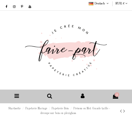
Deutsch
EUR €
0
Startseite
Papeterie Mariage
Papeterie Bois
Prénom ou Mot Grande taille -
découpe sur bois ou plexiglass