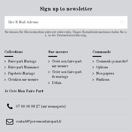
Sign up to newsletter
Sie können Ihr Einverständnis jederzeit widerrufen. Unsere Kontaktinformationen finden Sie u.
a. in der Datenschutzerklärung.
Collections
Sur-mesure
Commande
Faire-part Mariage
Créer son faire-part
Comment ça marche?
sur-mesure
Faire-part Naissance
Options
Créer son faire-part
Papeterie Mariage
Nos papiers
de mariage
Création sur-mesure
Finitions
Délais
Je Crée Mon Faire Part
07 66 06 98 27 (sur messagerie)
contact@jecreemonfairepart.fr