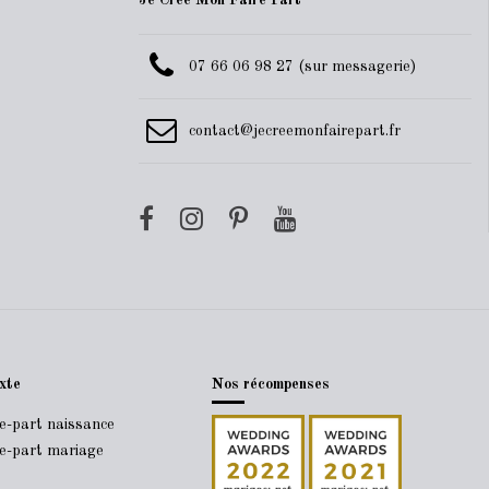
Je Crée Mon Faire Part
07 66 06 98 27 (sur messagerie)
contact@jecreemonfairepart.fr
xte
Nos récompenses
re-part naissance
re-part mariage