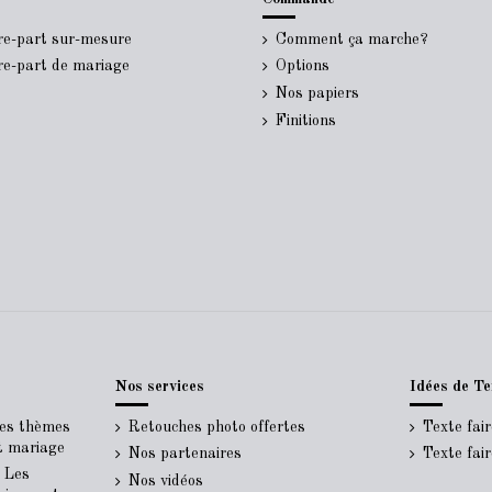
ire-part sur-mesure
Comment ça marche?
ire-part de mariage
Options
Nos papiers
Finitions
Nos services
Idées de Te
Les thèmes
Retouches photo offertes
Texte fai
rt mariage
Nos partenaires
Texte fai
- Les
Nos vidéos