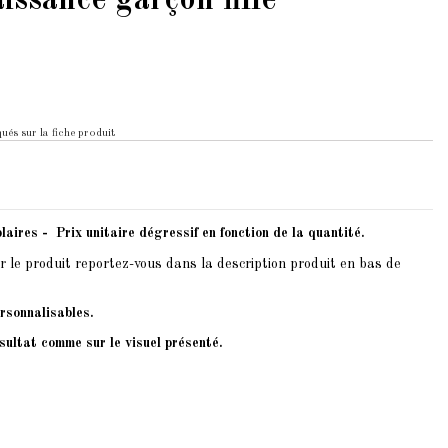
ssance garçon fille
ués sur la fiche produit
laires - Prix unitaire dégressif en fonction de la quantité.
r le produit reportez-vous dans la description produit en bas de
rsonnalisables.
sultat comme sur le visuel présenté.