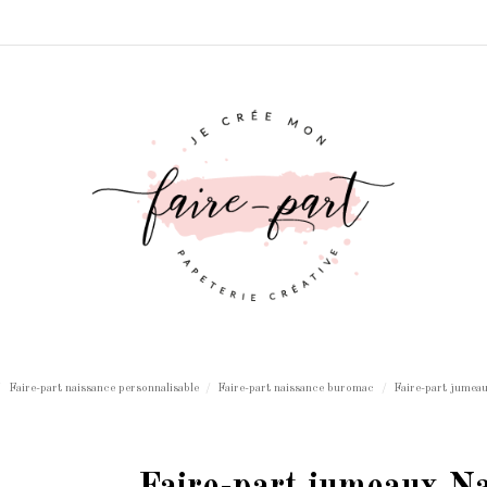
Faire-part naissance personnalisable
Faire-part naissance buromac
Faire-part jumeau