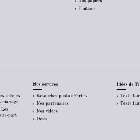
Nos papiers
Finitions
Nos services
Idées de Te
Les thèmes
Retouches photo offertes
Texte fai
rt mariage
Nos partenaires
Texte fai
- Les
Nos vidéos
aire-part
Devis