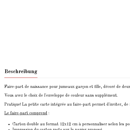
Beschreibung
Faire-part de naissance pour jumeaux garçon et fille, décoré de deux
Vous avez le choix de l'enveloppe de couleur sans supplément.
Pratique! La petite carte intégrée au faire-part permet d'inviter, de
Le faire-part comprend
:
Carton double au format 12x12 cm à personnaliser selon les po
Impression du carton recto sur le papier proposé