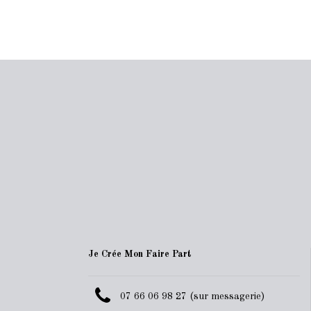
Je Crée Mon Faire Part
07 66 06 98 27 (sur messagerie)