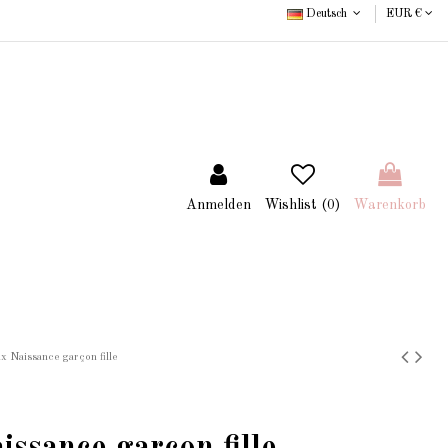
Deutsch
EUR €
Anmelden
Wishlist (
0
)
Warenkorb
x Naissance garçon fille