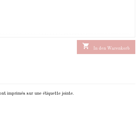

In den Warenkorb
ont imprimés sur une étiquette jointe.