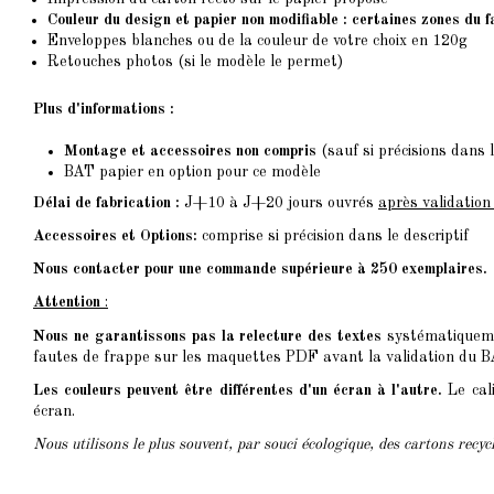
Couleur du design et papier non modifiable : certaines zones du 
Enveloppes blanches ou de la couleur de votre choix en 120g
Retouches photos (si le modèle le permet)
Plus d'informations :
Montage et accessoires non compris
(sauf si précisions dans l
BAT papier en option pour ce modèle
Délai de fabrication :
J+10 à J+20 jours ouvrés
après validatio
Accessoires et Options:
comprise si précision dans le descriptif
Nous contacter pour une commande supérieure à 250 exemplaires.
Attention
:
Nous ne garantissons pas la relecture des textes
systématiquemen
fautes de frappe sur les maquettes PDF avant la validation du BAT
Les couleurs peuvent être différentes d'un écran à l'autre.
Le cali
écran.
Nous utilisons le plus souvent, par souci écologique, des cartons recy