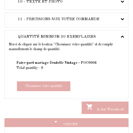
10 - TEXTE ET PHOTO
11 - PRECISIONS SUR VOTRE COMMANDE
QUANTITÉ MINIMUM 30 EXEMPLAIRES
Merci de cliquer sur le bouton "Choisissez votre quantité" et de remplir
manuellement le champ de quantité.
Faire-part mariage Dentelle Vintage - POC0004
Total quantity :
Choisissez votre quantité

In den Warenkorb
arrow_drop_down
OVERVIEW