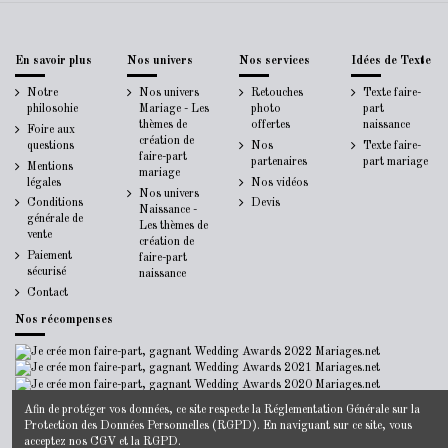
En savoir plus
Nos univers
Nos services
Idées de Texte
Notre
Nos univers
Retouches
Texte faire-
philosohie
Mariage - Les
photo
part
thèmes de
offertes
naissance
Foire aux
création de
questions
Nos
Texte faire-
faire-part
partenaires
part mariage
Mentions
mariage
légales
Nos vidéos
Nos univers
Conditions
Devis
Naissance -
générale de
Les thèmes de
vente
création de
Paiement
faire-part
sécurisé
naissance
Contact
Nos récompenses
Afin de protéger vos données, ce site respecte la
Réglementation Générale sur la
Protection des Données Personnelles
(RGPD). En naviguant sur ce site, vous
acceptez nos
CGV
et la
RGPD
.