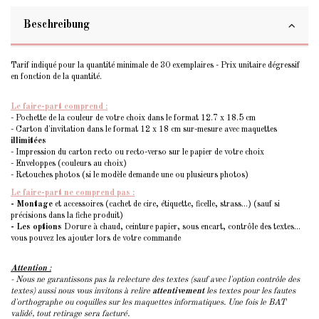
Beschreibung
Tarif indiqué pour la quantité minimale de 30 exemplaires - Prix unitaire dégressif
en fonction de la quantité.
Le faire-part comprend :
- Pochette de la couleur de votre choix dans le format 12.7 x 18.5 cm
- Carton d'invitation dans le format 12 x 18 cm sur-mesure avec maquettes
illimitées
- Impression du carton recto ou recto-verso sur le papier de votre choix
- Enveloppes (couleurs au choix)
- Retouches photos (si le modèle demande une ou plusieurs photos)
Le faire-part ne comprend pas :
- Montage
et accessoires (cachet de cire, étiquette, ficelle, strass...) (sauf si
précisions dans la fiche produit)
- Les options
Dorure à chaud, ceinture papier, sous encart, contrôle des textes...
vous pouvez les ajouter lors de votre commande
Attention
:
- Nous ne garantissons pas la relecture des textes (sauf avec l'option contrôle des
textes) aussi nous vous invitons à relire
attentivement
les textes pour les fautes
d'orthographe ou coquilles sur les maquettes informatiques. Une fois le BAT
validé, tout retirage sera facturé.