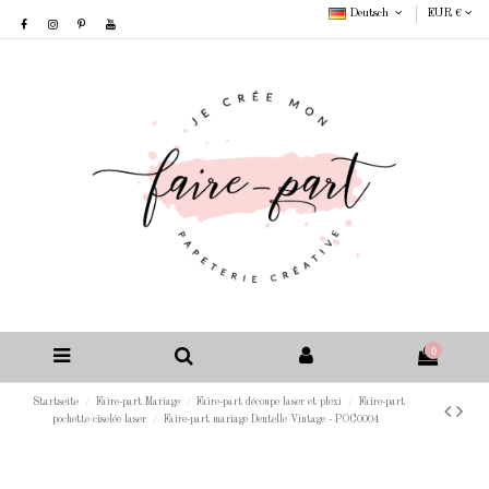
Deutsch
EUR €
0
Startseite
Faire-part Mariage
Faire-part découpe laser et plexi
Faire-part
pochette ciselée laser
Faire-part mariage Dentelle Vintage - POC0004