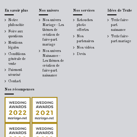
En savoir plus
Nos univers
Nos services
Idées de Texte
Notre
Nos univers
Retouches
Texte faire-
philosohie
Mariage - Les
photo
part
thèmes de
offertes
naissance
Foire aux
création de
questions
Nos
Texte faire-
faire-part
partenaires
part mariage
Mentions
mariage
légales
Nos vidéos
Nos univers
Conditions
Devis
Naissance -
générale de
Les thèmes de
vente
création de
Paiement
faire-part
sécurisé
naissance
Contact
Nos récompenses