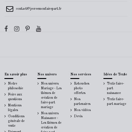
contact@jecreemonfairepart.fr
En savoir plus
Nos univers
Nos services
Idées de Texte
Notre
Nos univers
Retouches
Texte faire-
philosohie
Mariage - Les
photo
part
thèmes de
offertes
naissance
Foire aux
création de
questions
Nos
Texte faire-
faire-part
partenaires
part mariage
Mentions
mariage
légales
Nos vidéos
Nos univers
Conditions
Devis
Naissance -
générale de
Les thèmes de
vente
création de
Paiement