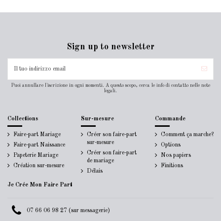
Sign up to newsletter
Puoi annullare l'iscrizione in ogni momenti. A questo scopo, cerca le info di contatto nelle note
legali.
Collections
Sur-mesure
Commande
Faire-part Mariage
Créer son faire-part
Comment ça marche?
sur-mesure
Faire-part Naissance
Options
Créer son faire-part
Papeterie Mariage
Nos papiers
de mariage
Création sur-mesure
Finitions
Délais
Je Crée Mon Faire Part
07 66 06 98 27 (sur messagerie)