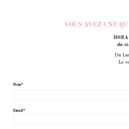
VOUS AVEZ UNE QU
HORA
du st
Du Lun
Le v
Nom*
Email*