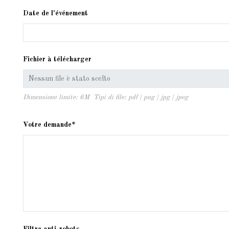
Date de l'événement
Fichier à télécharger
Dimensione limite: 6M Tipi di file: pdf | png | jpg | jpeg
Votre demande*