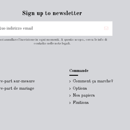
Sign up to newsletter
oi annullare l'iscrizione in ogni momenti. A questo scopo, cerca le info di
contatto nelle note legali.
Commande
ire-part sur-mesure
Comment ça marche?
ire-part de mariage
Options
Nos papiers
Finitions