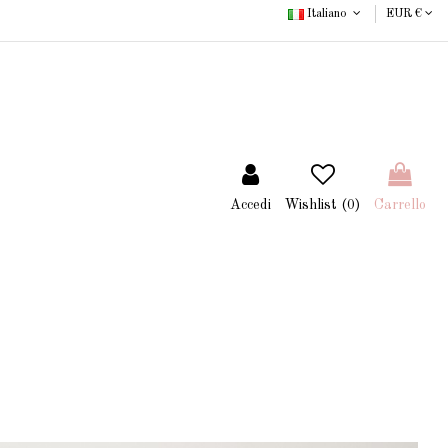
Italiano
EUR €
Accedi
Wishlist (
0
)
Carrello