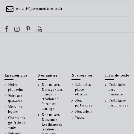
contact@jecreemonfairepart.fr
En savoir plus
Nos univers
Nos services
Idées de Texte
Notre
Nos univers
Retouches
Texte faire-
philosohie
Mariage - Les
photo
part
thèmes de
offertes
naissance
Foire aux
création de
questions
Nos
Texte faire-
faire-part
partenaires
part mariage
Mentions
mariage
légales
Nos vidéos
Nos univers
Conditions
Devis
Naissance -
générale de
Les thèmes de
vente
création de
Paiement