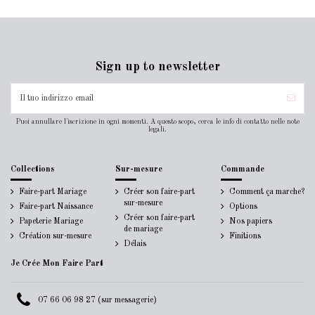
Sign up to newsletter
Puoi annullare l'iscrizione in ogni momenti. A questo scopo, cerca le info di contatto nelle note
legali.
Collections
Sur-mesure
Commande
Faire-part Mariage
Créer son faire-part
Comment ça marche?
sur-mesure
Faire-part Naissance
Options
Créer son faire-part
Papeterie Mariage
Nos papiers
de mariage
Création sur-mesure
Finitions
Délais
Je Crée Mon Faire Part
07 66 06 98 27 (sur messagerie)