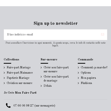
Sign up to newsletter
Puoi annullare l'iscrizione in ogni momenti. A questo scopo, cerca le info di contatto nelle note
legali.
Collections
Sur-mesure
Commande
Faire-part Mariage
Créer son faire-part
Comment ça marche?
sur-mesure
Faire-part Naissance
Options
Créer son faire-part
Papeterie Mariage
Nos papiers
de mariage
Création sur-mesure
Finitions
Délais
Je Crée Mon Faire Part
07 66 06 98 27 (sur messagerie)