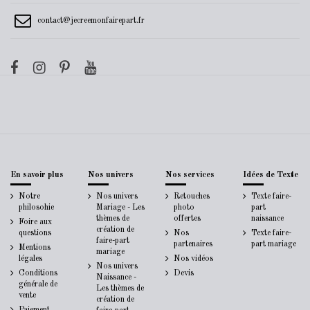
contact@jecreemonfairepart.fr
En savoir plus
Nos univers
Nos services
Idées de Texte
Notre
Nos univers
Retouches
Texte faire-
philosohie
Mariage - Les
photo
part
thèmes de
offertes
naissance
Foire aux
création de
questions
Nos
Texte faire-
faire-part
partenaires
part mariage
Mentions
mariage
légales
Nos vidéos
Nos univers
Conditions
Devis
Naissance -
générale de
Les thèmes de
vente
création de
Paiement