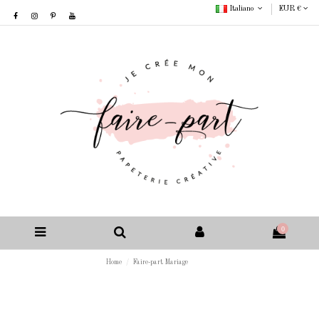
Italiano
EUR €
0
Home
Faire-part Mariage