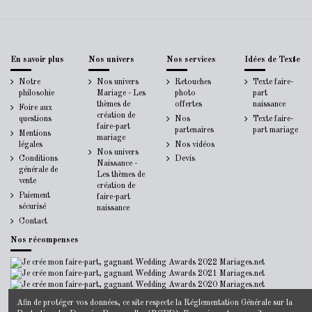
En savoir plus
Nos univers
Nos services
Idées de Texte
Notre
Nos univers
Retouches
Texte faire-
philosohie
Mariage - Les
photo
part
thèmes de
offertes
naissance
Foire aux
création de
questions
Nos
Texte faire-
faire-part
partenaires
part mariage
Mentions
mariage
légales
Nos vidéos
Nos univers
Conditions
Devis
Naissance -
générale de
Les thèmes de
vente
création de
Paiement
faire-part
sécurisé
naissance
Contact
Nos récompenses
Afin de protéger vos données, ce site respecte la
Réglementation Générale sur la