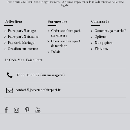
Puoi annullare l'iscrizione in ogni momenti. A questo scopo, cerca le info di contatto nelle note
legali.
Collections
Sur-mesure
Commande
Faire-part Mariage
Créer son faire-part
Comment ça marche?
sur-mesure
Faire-part Naissance
Options
Créer son faire-part
Papeterie Mariage
Nos papiers
de mariage
Création sur-mesure
Finitions
Délais
Je Crée Mon Faire Part
07 66 06 98 27 (sur messagerie)
contact@jecreemonfairepart.fr