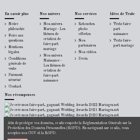
En savoir plus
Nos univers
Nos services
Idées de Texte
Notre
Nos univers
Retouches
Texte faire-
philosohie
Mariage - Les
photo
part
thèmes de
offertes
naissance
Foire aux
création de
questions
Nos
Texte faire-
faire-part
partenaires
part mariage
Mentions
mariage
légales
Nos vidéos
Nos univers
Conditions
Devis
Naissance -
générale de
Les thèmes de
vente
création de
Paiement
faire-part
sécurisé
naissance
Contact
Nos récompenses
Afin de protéger vos données, ce site respecte la
Réglementation Générale sur la
Protection des Données Personnelles
(RGPD). En naviguant sur ce site, vous
acceptez nos
CGV
et la
RGPD
.