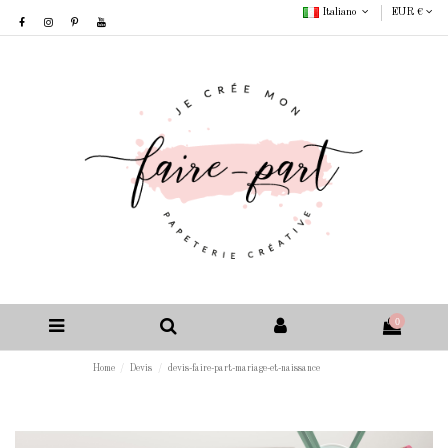
Italiano
EUR €
0
Home
Devis
devis-faire-part-mariage-et-naissance