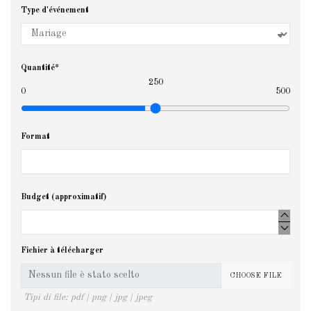
Type d'événement
Quantité*
250
0
500
Format
Budget (approximatif)
Fichier à télécharger
CHOOSE FILE
Tipi di file: pdf | png | jpg | jpeg