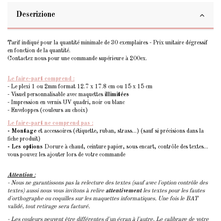
Descrizione
Tarif indiqué pour la quantité minimale de 30 exemplaires - Prix unitaire dégressif
en fonction de la quantité.
Contactez nous pour une commande supérieure à 200ex.
Le faire-part comprend :
- Le plexi 1 ou 2mm format 12.7 x 17.8 cm ou 15 x 15 cm
- Visuel personnalisable avec maquettes
illimitées
- Impression en vernis UV quadri, noir ou blanc
- Enveloppes (couleurs au choix)
Le faire-part ne comprend pas :
- Montage
et accessoires (étiquette, ruban, strass...) (sauf si précisions dans la
fiche produit)
- Les options
Dorure à chaud, ceinture papier, sous encart, contrôle des textes...
vous pouvez les ajouter lors de votre commande
Attention
:
- Nous ne garantissons pas la relecture des textes (sauf avec l'option contrôle des
textes) aussi nous vous invitons à relire
attentivement
les textes pour les fautes
d'orthographe ou coquilles sur les maquettes informatiques. Une fois le BAT
validé, tout retirage sera facturé.
- Les couleurs peuvent être différentes d'un écran à l'autre. Le calibrage de votre