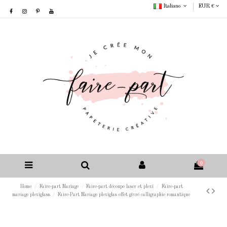
Italiano
EUR €
0
Home
Faire-part Mariage
Faire-part découpe laser et plexi
Faire-part
mariage plexiglass
Faire-Part Mariage plexiglas effet givré calligraphie romantique