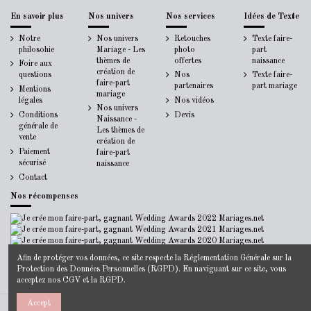
En savoir plus
Nos univers
Nos services
Idées de Texte
Notre
Nos univers
Retouches
Texte faire-
philosohie
Mariage - Les
photo
part
thèmes de
offertes
naissance
Foire aux
création de
questions
Nos
Texte faire-
faire-part
partenaires
part mariage
Mentions
mariage
légales
Nos vidéos
Nos univers
Conditions
Devis
Naissance -
générale de
Les thèmes de
vente
création de
Paiement
faire-part
sécurisé
naissance
Contact
Nos récompenses
Afin de protéger vos données, ce site respecte la
Réglementation Générale sur la
Protection des Données Personnelles
(RGPD). En naviguant sur ce site, vous
acceptez nos
CGV
et la
RGPD
.
Accept
© 2014-2022 - Jecreemonfairepart.fr -
Mentions Légales
-
CGV
-
Politique de