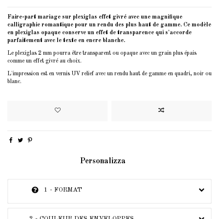
Faire-part mariage sur plexiglas effet givré avec une magnifique
calligraphie romantique pour un rendu des plus haut de gamme. Ce modèle
en plexiglas opaque conserve un effet de transparence qui s'accorde
parfaitement avec le texte en encre blanche.
Le plexiglas 2 mm pourra être transparent ou opaque avec un grain plus épais
comme un effet givré au choix.
L'impression est en vernis UV relief avec un rendu haut de gamme en quadri, noir ou
blanc.
Personalizza
1 - FORMAT
2 - COULEUR DES ENVELOPPES