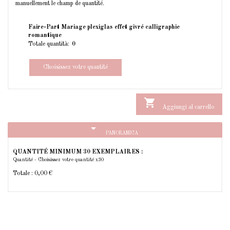
manuellement le champ de quantité.
Faire-Part Mariage plexiglas effet givré calligraphie
romantique
Totale quantità:
Choisissez votre quantité

Aggiungi al carrello
arrow_drop_down
PANORAMICA
QUANTITÉ MINIMUM 30 EXEMPLAIRES :
Quantité - Choisissez votre quantité x30
Totale :
0,00 €