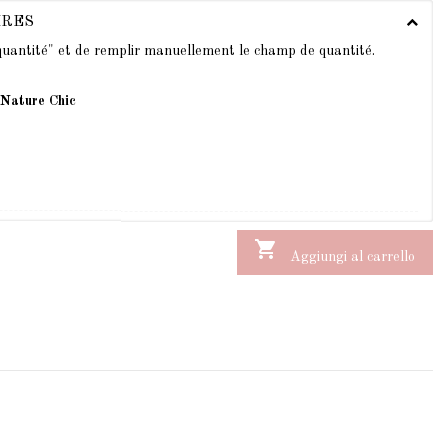
IRES
 quantité" et de remplir manuellement le champ de quantité.
 Nature Chic

Aggiungi al carrello