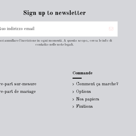
Sign up to newsletter
oi annullare l'iscrizione in ogni momenti. A questo scopo, cerca le info di
contatto nelle note legali.
Commande
ire-part sur-mesure
Comment ça marche?
ire-part de mariage
Options
Nos papiers
Finitions