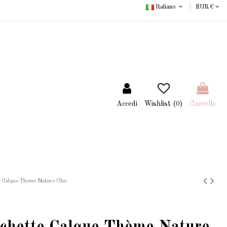
Italiano
EUR €
Accedi
Wishlist (
0
)
Carrello
e Calque Thème Nature Chic