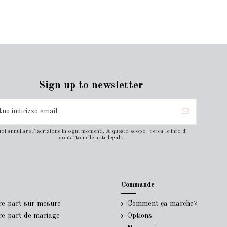
Sign up to newsletter
oi annullare l'iscrizione in ogni momenti. A questo scopo, cerca le info di
contatto nelle note legali.
Commande
ire-part sur-mesure
Comment ça marche?
ire-part de mariage
Options