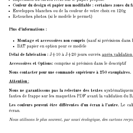
Couleur du design et papier non modifiable : certaines zones du 
Enveloppes blanches ou de la couleur de votre choix en 120g
Retouches photos (si le modèle le permet)
Plus d'informations :
Montage et accessoires non compris
(sauf si précisions dans l
BAT papier en option pour ce modèle
Délai de fabrication :
J+10 à J+20 jours ouvrés
après validatio
Accessoires et Options:
comprise si précision dans le descriptif
Nous contacter pour une commande supérieure à 250 exemplaires.
Attention
:
Nous ne garantissons pas la relecture des textes
systématiquemen
fautes de frappe sur les maquettes PDF avant la validation du BAT
Les couleurs peuvent être différentes d'un écran à l'autre.
Le cali
écran.
Nous utilisons le plus souvent, par souci écologique, des cartons recy