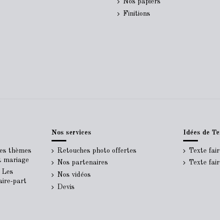
Nos papiers
Finitions
Nos services
Idées de Te
Les thèmes
Retouches photo offertes
Texte fai
rt mariage
Nos partenaires
Texte fai
- Les
Nos vidéos
aire-part
Devis