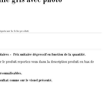
lle gris avec photo
iqués sur la fiche produit
laires - Prix unitaire dégressif en fonction de la quantité.
r le produit reportez-vous dans la description produit en bas de
rsonnalisables.
sultat comme sur le visuel présenté.