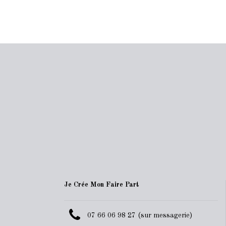
Je Crée Mon Faire Part
07 66 06 98 27 (sur messagerie)