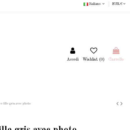
Italiano
EUR €
Accedi
Wishlist (
0
)
Carrello
e fille gris avec photo