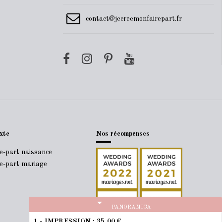
contact@jecreemonfairepart.fr
xte
Nos récompenses
re-part naissance
re-part mariage
arrow_drop_down
PANORAMICA
1 - IMPRESSION :
35,00 €