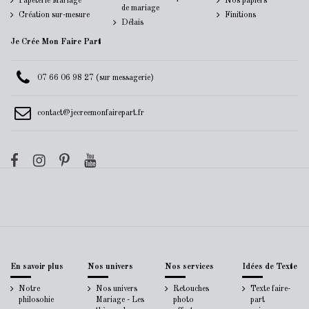
Papeterie Mariage
Nos papiers
de mariage
Création sur-mesure
Finitions
Délais
Je Crée Mon Faire Part
07 66 06 98 27 (sur messagerie)
contact@jecreemonfairepart.fr
En savoir plus
Nos univers
Nos services
Idées de Texte
Notre
Nos univers
Retouches
Texte faire-
philosohie
Mariage - Les
photo
part