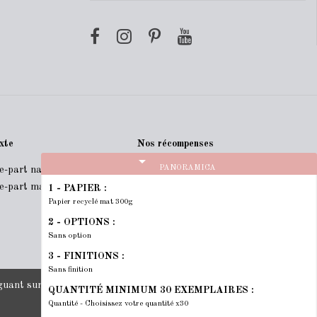
xte
Nos récompenses
arrow_drop_down
PANORAMICA
re-part naissance
re-part mariage
1 - PAPIER :
Papier recyclé mat 300g
2 - OPTIONS :
Sans option
3 - FINITIONS :
Sans finition
ant sur ce site, vous acceptez nos
CGV
et la
RGPD
.
QUANTITÉ MINIMUM 30 EXEMPLAIRES :
Quantité - Choisissez votre quantité x30