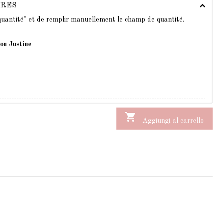
IRES
 quantité" et de remplir manuellement le champ de quantité.
ion Justine

Aggiungi al carrello