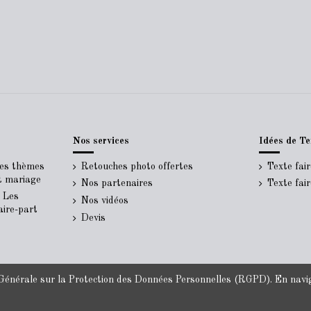
Nos services
Idées de Te
Les thèmes
Retouches photo offertes
Texte fai
rt mariage
Nos partenaires
Texte fai
- Les
Nos vidéos
aire-part
Devis
énérale sur la Protection des Données Personnelles
(RGPD). En navigu