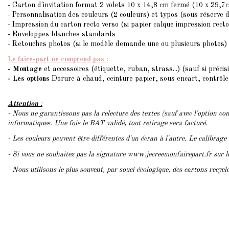
- Carton d'invitation format 2 volets 10 x 14,8 cm fermé (10 x 29,
- Personnalisation des couleurs (2 couleurs) et typos (sous réserve 
- Impression du carton recto verso (si papier calque impression recto
- Enveloppes blanches standards
- Retouches photos (si le modèle demande une ou plusieurs photos)
Le faire-part ne comprend pas :
- Montage
et accessoires (étiquette, ruban, strass...) (sauf si précis
- Les options
Dorure à chaud, ceinture papier, sous encart, contrôle 
Attention
:
- Nous ne garantissons pas la relecture des textes (sauf avec l'option con
informatiques. Une fois le BAT validé, tout retirage sera facturé.
- Les couleurs peuvent être différentes d'un écran à l'autre. Le calibrage
- Si vous ne souhaitez pas la signature www.jecreemonfairepart.fr sur 
- Nous utilisons le plus souvent, par souci écologique, des cartons recyc