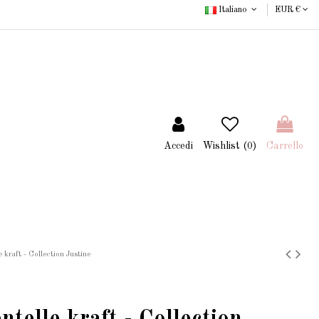
Italiano
EUR €
Accedi
Wishlist (
0
)
Carrello
 kraft - Collection Justine