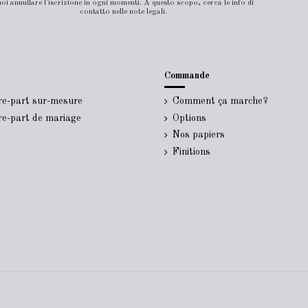
oi annullare l'iscrizione in ogni momenti. A questo scopo, cerca le info di
contatto nelle note legali.
Commande
ire-part sur-mesure
Comment ça marche?
ire-part de mariage
Options
Nos papiers
Finitions