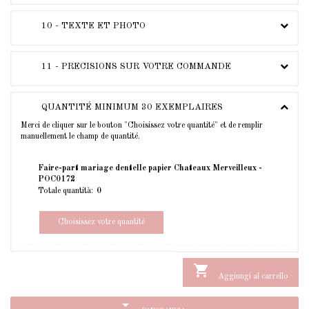
10 - TEXTE ET PHOTO
11 - PRECISIONS SUR VOTRE COMMANDE
QUANTITÉ MINIMUM 30 EXEMPLAIRES
Merci de cliquer sur le bouton "Choisissez votre quantité" et de remplir
manuellement le champ de quantité.
Faire-part mariage dentelle papier Chateaux Merveilleux -
POC0172
Totale quantità:
Choisissez votre quantité

Aggiungi al carrello
arrow_drop_down