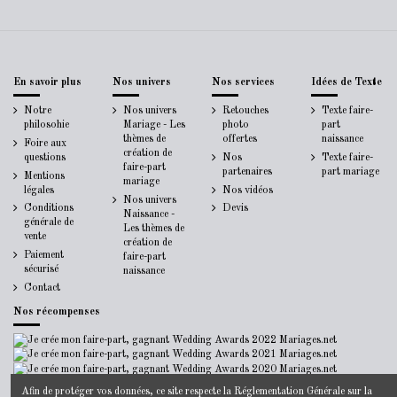
En savoir plus
Nos univers
Nos services
Idées de Texte
Notre
Nos univers
Retouches
Texte faire-
philosohie
Mariage - Les
photo
part
thèmes de
offertes
naissance
Foire aux
création de
questions
Nos
Texte faire-
faire-part
partenaires
part mariage
Mentions
mariage
légales
Nos vidéos
Nos univers
Conditions
Devis
Naissance -
générale de
Les thèmes de
vente
création de
Paiement
faire-part
sécurisé
naissance
Contact
Nos récompenses
Afin de protéger vos données, ce site respecte la
Réglementation Générale sur la