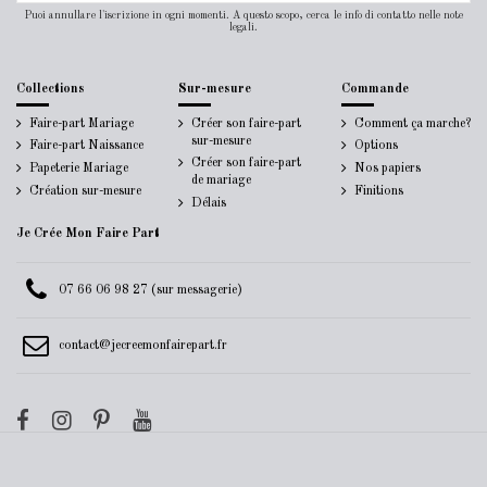
Puoi annullare l'iscrizione in ogni momenti. A questo scopo, cerca le info di contatto nelle note
legali.
Collections
Sur-mesure
Commande
Faire-part Mariage
Créer son faire-part
Comment ça marche?
sur-mesure
Faire-part Naissance
Options
Créer son faire-part
Papeterie Mariage
Nos papiers
de mariage
Création sur-mesure
Finitions
Délais
Je Crée Mon Faire Part
07 66 06 98 27 (sur messagerie)
contact@jecreemonfairepart.fr