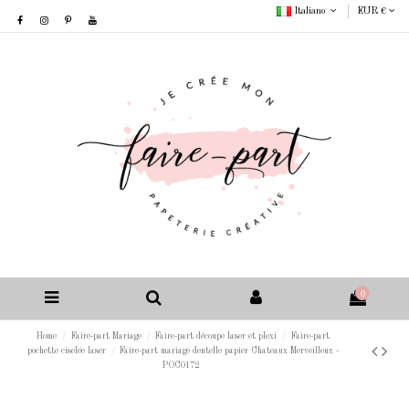
Italiano
EUR €
0
Home
Faire-part Mariage
Faire-part découpe laser et plexi
Faire-part
pochette ciselée laser
Faire-part mariage dentelle papier Chateaux Merveilleux -
POC0172