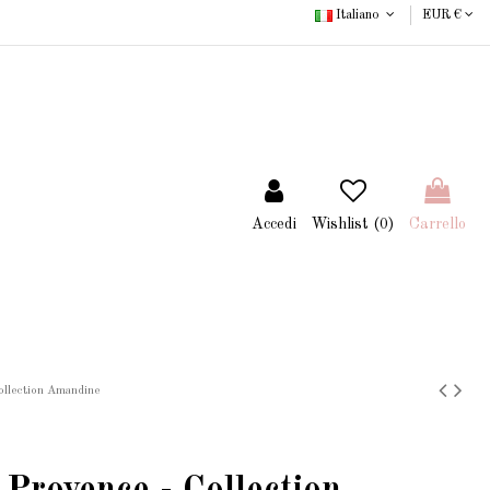
Italiano
EUR €
Accedi
Wishlist (
0
)
Carrello
ollection Amandine