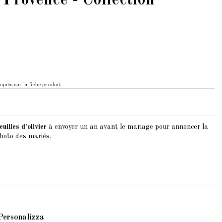
 Provence - Collection
iqués sur la fiche produit
uilles d'olivier
à envoyer un an avant le mariage pour annoncer la
photo des mariés.
Personalizza