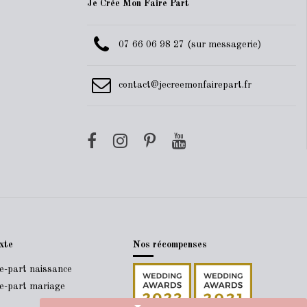
Je Crée Mon Faire Part
07 66 06 98 27 (sur messagerie)
contact@jecreemonfairepart.fr
xte
Nos récompenses
re-part naissance
re-part mariage
arrow_drop_down