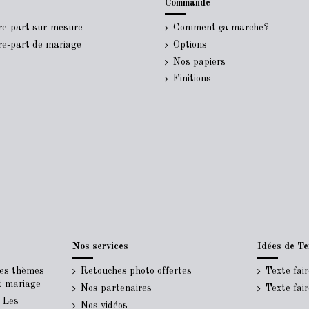
Commande
ire-part sur-mesure
Comment ça marche?
ire-part de mariage
Options
Nos papiers
Finitions
Nos services
Idées de Te
Les thèmes
Retouches photo offertes
Texte fai
rt mariage
Nos partenaires
Texte fai
- Les
Nos vidéos