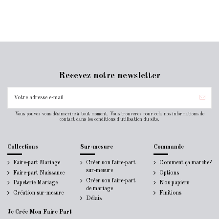
Recevez notre newsletter
Vous pouvez vous désinscrire à tout moment. Vous trouverez pour cela nos informations de
contact dans les conditions d'utilisation du site.
Collections
Sur-mesure
Commande
Faire-part Mariage
Créer son faire-part
Comment ça marche?
sur-mesure
Faire-part Naissance
Options
Créer son faire-part
Papeterie Mariage
Nos papiers
de mariage
Création sur-mesure
Finitions
Délais
Je Crée Mon Faire Part