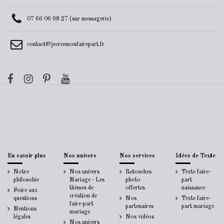
07 66 06 98 27 (sur messagerie)
contact@jecreemonfairepart.fr
En savoir plus
Nos univers
Nos services
Idées de Texte
Notre
Nos univers
Retouches
Texte faire-
philosohie
Mariage - Les
photo
part
thèmes de
offertes
naissance
Foire aux
création de
questions
Nos
Texte faire-
faire-part
partenaires
part mariage
Mentions
mariage
légales
Nos vidéos
Nos univers