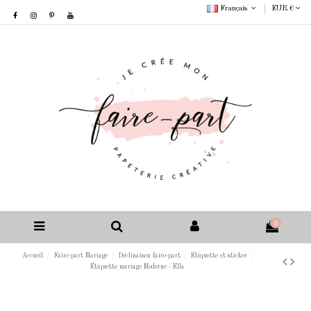
Français
EUR €
0
Accueil
Faire-part Mariage
Déclinaison faire-part
Etiquette et sticker
Étiquette mariage Moderne - Ella