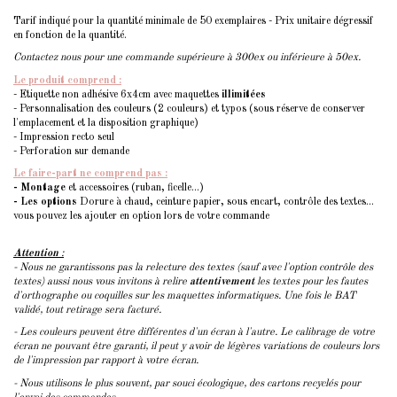
Tarif indiqué pour la quantité minimale de 50 exemplaires - Prix unitaire dégressif
en fonction de la quantité.
Contactez nous pour une commande supérieure à 300ex ou inférieure à 50ex.
Le produit comprend :
- Etiquette non adhésive 6x4cm avec maquettes
illimitées
- Personnalisation des couleurs (2 couleurs) et typos (sous réserve de conserver
l'emplacement et la disposition graphique)
- Impression recto seul
- Perforation sur demande
Le faire-part ne comprend pas :
- Montage
et accessoires (ruban, ficelle...)
- Les options
Dorure à chaud, ceinture papier, sous encart, contrôle des textes...
vous pouvez les ajouter en option lors de votre commande
Attention
:
- Nous ne garantissons pas la relecture des textes (sauf avec l'option contrôle des
textes) aussi nous vous invitons à relire
attentivement
les textes pour les fautes
d'orthographe ou coquilles sur les maquettes informatiques. Une fois le BAT
validé, tout retirage sera facturé.
- Les couleurs peuvent être différentes d'un écran à l'autre. Le calibrage de votre
écran ne pouvant être garanti, il peut y avoir de légères variations de couleurs lors
de l'impression par rapport à votre écran.
- Nous utilisons le plus souvent, par souci écologique, des cartons recyclés pour