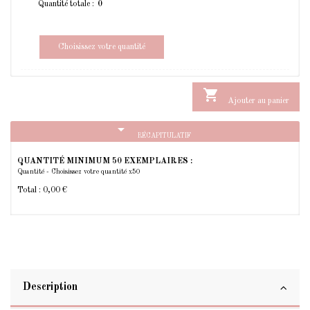
Quantité totale :
Choisissez votre quantité

Ajouter au panier
arrow_drop_down
RÉCAPITULATIF
QUANTITÉ MINIMUM 50 EXEMPLAIRES :
Quantité - Choisissez votre quantité x50
Total :
0,00 €
Description