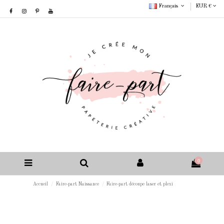
Français
EUR €
0
Accueil
Faire-part Naissance
Faire-part découpe laser et plexi