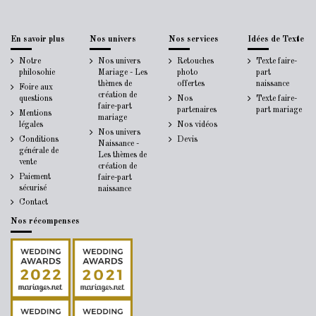
En savoir plus
Nos univers
Nos services
Idées de Texte
Notre
Nos univers
Retouches
Texte faire-
philosohie
Mariage - Les
photo
part
thèmes de
offertes
naissance
Foire aux
création de
questions
Nos
Texte faire-
faire-part
partenaires
part mariage
Mentions
mariage
légales
Nos vidéos
Nos univers
Conditions
Devis
Naissance -
générale de
Les thèmes de
vente
création de
Paiement
faire-part
sécurisé
naissance
Contact
Nos récompenses