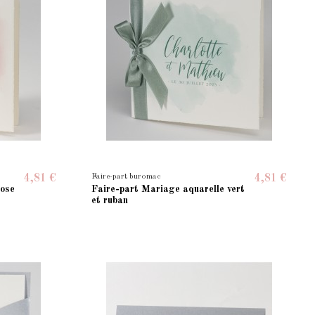
Faire-part buromac
4,81 €
4,81 €
rose
Faire-part Mariage aquarelle vert
et ruban