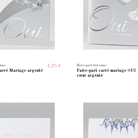
omac
Faire-part buromac
4,25 €
carré Mariage argenté
Faire-part carré mariage OUI
cœur argenté