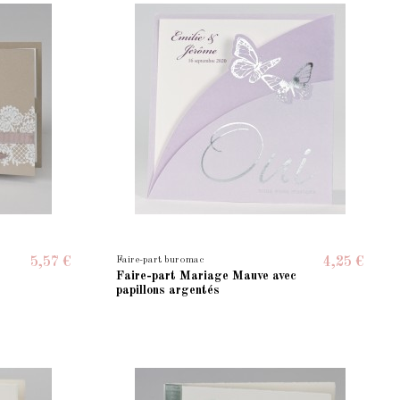
Faire-part buromac
5,57 €
4,25 €
Faire-part Mariage Mauve avec
papillons argentés