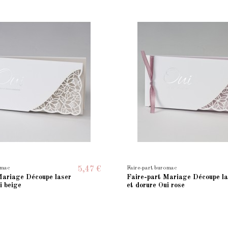
omac
Faire-part buromac
5,47 €
Mariage Découpe laser
Faire-part Mariage Découpe la
i beige
et dorure Oui rose