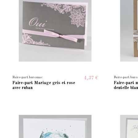
Faire-part buromac
Faire-part bur
4,37 €
Faire-part Mariage gris et rose
Faire-part m
avec ruban
dentelle bla