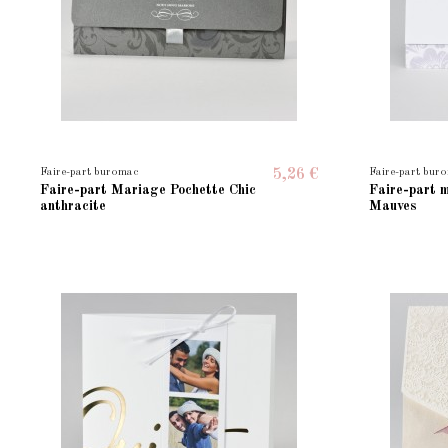
Faire-part buromac
Faire-part bur
5,26 €
Faire-part Mariage Pochette Chic
Faire-part 
anthracite
Mauves