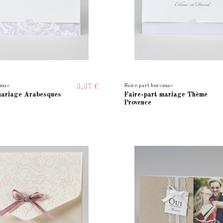
omac
Faire-part buromac
3,37 €
mariage Arabesques
Faire-part mariage Thème
Provence