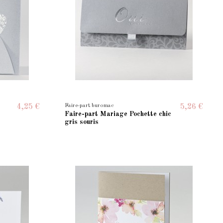
Faire-part buromac
4,25 €
5,26 €
Faire-part Mariage Pochette chic
gris souris