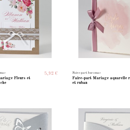
omac
Faire-part buromac
5,92 €
ariage Fleurs et
Faire-part Mariage aquarelle 
nche
et ruban