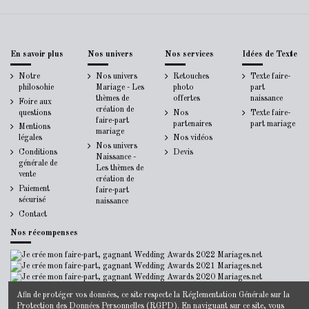
En savoir plus
Nos univers
Nos services
Idées de Texte
Notre
Nos univers
Retouches
Texte faire-
philosohie
Mariage - Les
photo
part
thèmes de
offertes
naissance
Foire aux
création de
questions
Nos
Texte faire-
faire-part
partenaires
part mariage
Mentions
mariage
légales
Nos vidéos
Nos univers
Conditions
Devis
Naissance -
générale de
Les thèmes de
vente
création de
Paiement
faire-part
sécurisé
naissance
Contact
Nos récompenses
Afin de protéger vos données, ce site respecte la
Réglementation Générale sur la
Protection des Données Personnelles
(RGPD). En naviguant sur ce site, vous