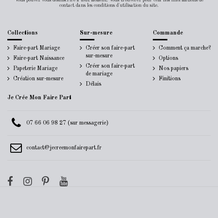
Vous pouvez vous désinscrire à tout moment. Vous trouverez pour cela nos informations de
contact dans les conditions d'utilisation du site.
Collections
Sur-mesure
Commande
Faire-part Mariage
Créer son faire-part
Comment ça marche?
sur-mesure
Faire-part Naissance
Options
Créer son faire-part
Papeterie Mariage
Nos papiers
de mariage
Création sur-mesure
Finitions
Délais
Je Crée Mon Faire Part
07 66 06 98 27 (sur messagerie)
contact@jecreemonfairepart.fr