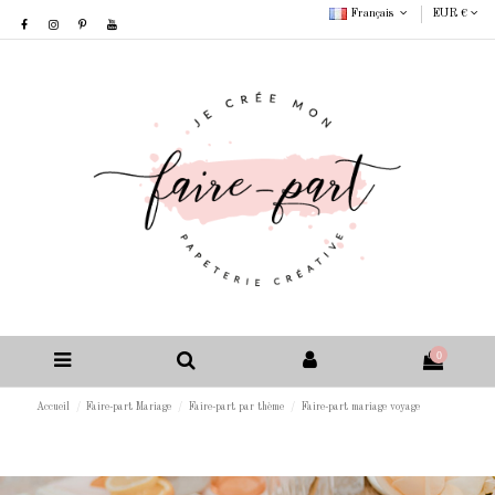
Français
EUR €
0
Accueil
Faire-part Mariage
Faire-part par thème
Faire-part mariage voyage