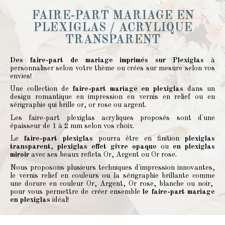
FAIRE-PART MARIAGE EN
PLEXIGLAS / ACRYLIQUE
TRANSPARENT
Des faire-part de mariage imprimés sur Plexiglas
à
personnaliser selon votre thème ou crées sur mesure selon vos
envies!
Une collection de
faire-part mariage en plexiglas
dans un
design romantique en impression en vernis en relief ou en
sérigraphie qui brille or, or rose ou argent.
Les faire-part plexiglas acryliques proposés sont d'une
épaisseur de 1 à 2 mm selon vos choix.
Le
faire-part plexiglas
pourra être en finition
plexiglas
transparent
,
plexiglas effet givre opaque
ou
en plexiglas
miroir
avec ses beaux reflets Or, Argent ou Or rose.
Nous proposons plusieurs techniques d'impression innovantes,
le vernis relief en couleurs ou la sérigraphie brillante comme
une dorure en couleur Or, Argent, Or rose, blanche ou noir,
pour vous permettre de créer ensemble
le faire-part mariage
en plexiglas
idéal!