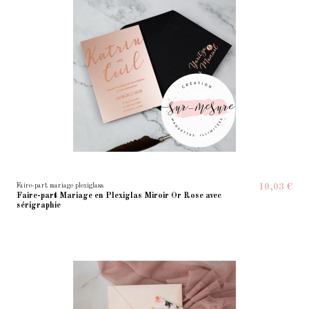
Faire-part mariage plexiglass
10,03 €
Faire-part Mariage en Plexiglas Miroir Or Rose avec
sérigraphie