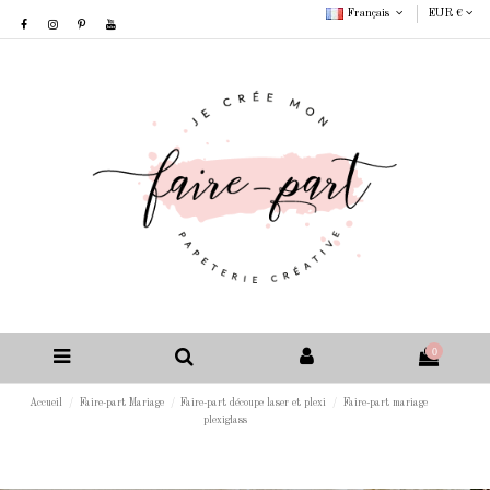
Français
EUR €
0
Accueil
Faire-part Mariage
Faire-part découpe laser et plexi
Faire-part mariage
plexiglass