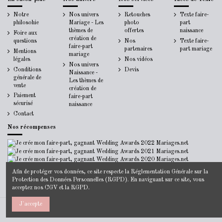
Notre
Nos univers
Retouches
Texte faire-
philosohie
Mariage - Les
photo
part
thèmes de
offertes
naissance
Foire aux
création de
questions
Nos
Texte faire-
faire-part
partenaires
part mariage
Mentions
mariage
légales
Nos vidéos
Nos univers
Conditions
Devis
Naissance -
générale de
Les thèmes de
vente
création de
Paiement
faire-part
sécurisé
naissance
Contact
Nos récompenses
Afin de protéger vos données, ce site respecte la
Réglementation Générale sur la
Protection des Données Personnelles
(RGPD). En naviguant sur ce site, vous
acceptez nos
CGV
et la
RGPD
.
J'accepte
© 2014-2022 - Jecreemonfairepart.fr -
Mentions Légales
-
CGV
-
Politique de
Confidentialité (RGPD)
-
Agence web à Montpellier