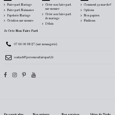
Faire-part Mariage
Créer son faire-part
Comment ça marche?
sur-mesure
Faire-part Naissance
Options
Créer son faire-part
Papeterie Mariage
Nos papiers
de mariage
Création sur-mesure
Finitions
Délais
Je Crée Mon Faire Part
07 66 06 98 27 (sur messagerie)
contact@jecreemonfairepart.fr
En savoir plus
Nos univers
Nos services
Idées de Texte