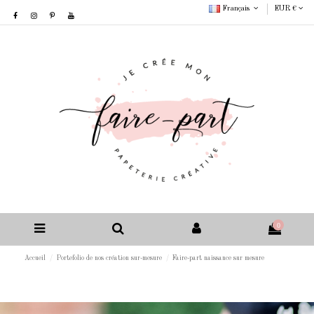
Français
EUR €
0
Accueil
Portefolio de nos création sur-mesure
Faire-part naissance sur mesure