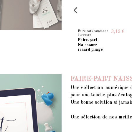
Faire-part naissance
Faire-part naissance
€
3,73 €
3,13 €
buromac
buromac
Faire-Part
Faire-part
Naissance rose
Naissance
pale et pois
renard pliage
dorés
FAIRE-PART NAI
Une
collection numérique 
pour une touche
plus écolo
Une bonne solution si jamai
Une
sélection de nos meill