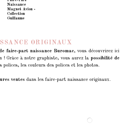
Faire-Part
Naissance
Magnet Avion -
Collection
Guillaume
ISSANCE ORIGINAUX
 de faire-part naissance Buromac
, vous découvrirez ici
çon ! Grâce à notre graphiste, vous aurez la
possibilité de
s polices, les couleurs des polices et les photos.
eures ventes
dans les faire-part naissance originaux.