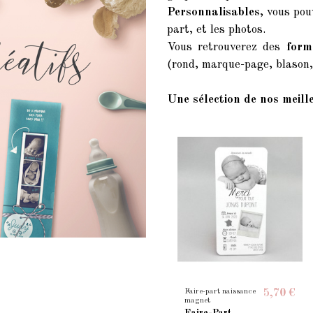
Personnalisables
, vous pou
part, et les photos.
Vous retrouverez des
form
(rond, marque-page, blason, 
Une sélection de nos meill
Faire-part naissance
5,70 €
magnet