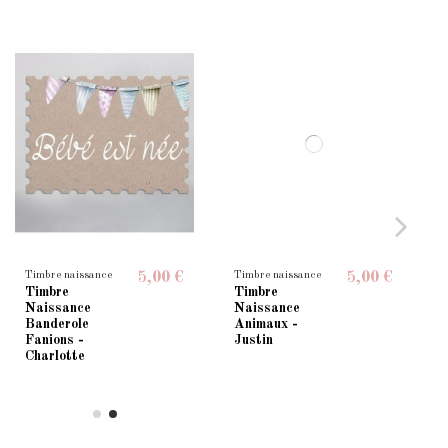
Timbre naissance
Timbre naissance
5,00 €
5,00 €
Timbre
Timbre
Naissance
Naissance
Banderole
Animaux -
Fanions -
Justin
Charlotte