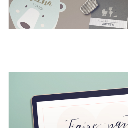
Faire-part naissance
Faire-part naissance
3,43 €
3,34 
buromac
buromac
Faire-part
Faire -part
Naissance chic
Naissance
oiseau
panda chic