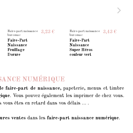
Faire-part naissance
Faire-part naissance
3,23 €
3,43 €
buromac
buromac
Faire-Part
Faire-Part
Naissance
Naissance
Feuillage
Super Héros
Dorure
couleur vert
SSANCE NUMÉRIQUE
de faire-part de naissance
, papeterie, menus et timbre
gique
. Vous pouvez également les imprimer de chez vous.
s vous êtes en retard dans vos délais … .
eures ventes
dans les
faire-part naissance numérique
.