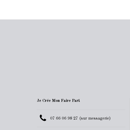
Je Crée Mon Faire Part
07 66 06 98 27 (sur messagerie)