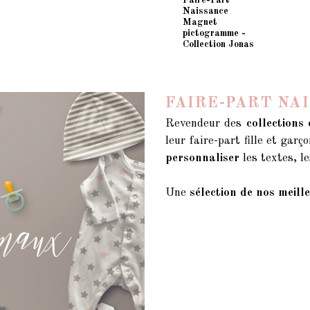
Faire-Part
Naissance
Magnet
pictogramme -
Collection Jonas
FAIRE-PART NA
Revendeur des
collections
leur faire-part fille et gar
personnaliser
les textes, le
Une
sélection de nos meill