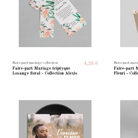
Faire-part mariage collection
Faire-part mari
4,26 €
Faire-part Mariage triptyque
Faire-part 
Losange floral - Collection Alexis
Fleuri - Coll