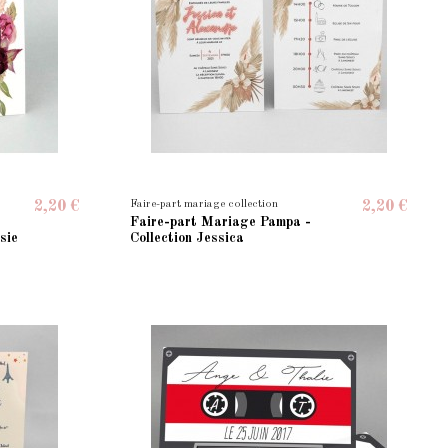
Faire-part mariage collection
2,20 €
2,20 €
Faire-part Mariage Pampa -
sie
Collection Jessica