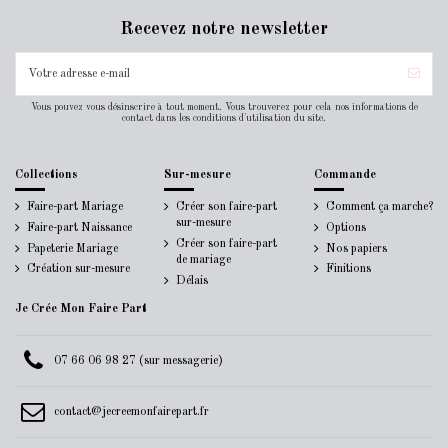
Recevez notre newsletter
Vous pouvez vous désinscrire à tout moment. Vous trouverez pour cela nos informations de
contact dans les conditions d'utilisation du site.
Collections
Sur-mesure
Commande
Faire-part Mariage
Créer son faire-part
Comment ça marche?
sur-mesure
Faire-part Naissance
Options
Créer son faire-part
Papeterie Mariage
Nos papiers
de mariage
Création sur-mesure
Finitions
Délais
Je Crée Mon Faire Part
07 66 06 98 27 (sur messagerie)
contact@jecreemonfairepart.fr