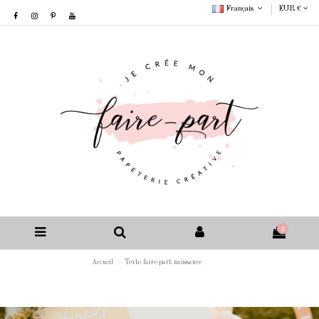
Français
EUR €
0
Accueil
Texte faire-part naissance