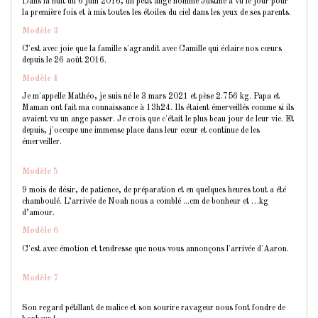
Dans la nuit du 6 juin 2016, un petit ange nommé Justine à vu le jour pour
la première fois et à mis toutes les étoiles du ciel dans les yeux de ses parents.
Modèle 3
C'est avec joie que la famille s'agrandit avec Camille qui éclaire nos cœurs
depuis le 26 août 2016.
Modèle 4
Je m'appelle Mathéo, je suis né le 3 mars 2021 et pèse 2.756 kg. Papa et
Maman ont fait ma connaissance à 13h24. Ils étaient émerveillés comme si ils
avaient vu un ange passer. Je crois que c'était le plus beau jour de leur vie. Et
depuis, j'occupe une immense place dans leur cœur et continue de les
émerveiller.
Modèle 5
9 mois de désir, de patience, de préparation et en quelques heures tout a été
chamboulé. L’arrivée de Noah nous a comblé ...cm de bonheur et …kg
d’amour.
Modèle 6
C'est avec émotion et tendresse que nous vous annonçons l'arrivée d'Aaron.
Modèle 7
Son regard pétillant de malice et son sourire ravageur nous font fondre de