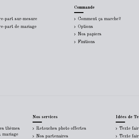
Commande
ire-part sur-mesure
Comment ça marche?
ire-part de mariage
Options
Nos papiers
Finitions
Nos services
Idées de Te
Les thèmes
Retouches photo offertes
Texte fai
rt mariage
Nos partenaires
Texte fai