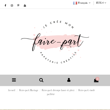
Français
EUR €
0
Accueil
Faire-part Mariage
Faire-part découpe laser et plexi
Faire-part ciselé
pailleté