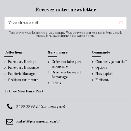
Recevez notre newsletter
Vous pouvez vous désinscrire à tout moment. Vous trouverez pour cela nos informations de
contact dans les conditions d'utilisation du site.
Collections
Sur-mesure
Commande
Faire-part Mariage
Créer son faire-part
Comment ça marche?
sur-mesure
Faire-part Naissance
Options
Créer son faire-part
Papeterie Mariage
Nos papiers
de mariage
Création sur-mesure
Finitions
Délais
Je Crée Mon Faire Part
07 66 06 98 27 (sur messagerie)
contact@jecreemonfairepart.fr