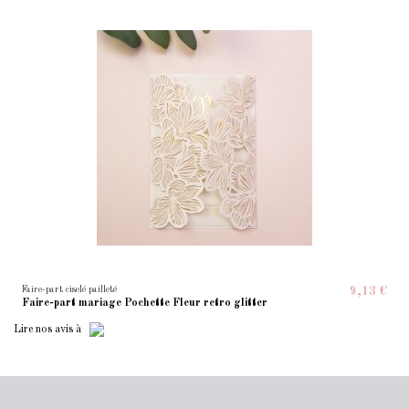
Faire-part ciselé pailleté
9,13 €
Faire-part mariage Pochette Fleur retro glitter
Lire
nos avis
à