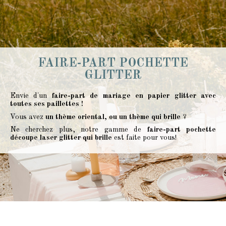
FAIRE-PART POCHETTE
GLITTER
Envie d'un
faire-part de mariage en papier glitter avec
toutes ses paillettes !
Vous avez
un thème oriental, ou un thème qui brille
?
Ne cherchez plus, notre gamme de
faire-part pochette
découpe laser glitter qui brille
est faite pour vous!