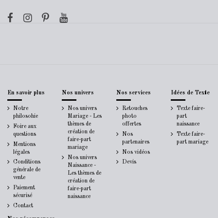
En savoir plus
Nos univers
Nos services
Idées de Texte
Notre
Nos univers
Retouches
Texte faire-
philosohie
Mariage - Les
photo
part
thèmes de
offertes
naissance
Foire aux
création de
questions
Nos
Texte faire-
faire-part
partenaires
part mariage
Mentions
mariage
légales
Nos vidéos
Nos univers
Conditions
Devis
Naissance -
générale de
Les thèmes de
vente
création de
Paiement
faire-part
sécurisé
naissance
Contact