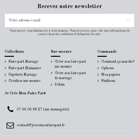
Recevez notre newsletter
Vous pouvez vous désinscrire à tout moment. Vous trouverez pour cela nos informations de
contact dans les conditions d'utilisation du site.
Collections
Sur-mesure
Commande
Faire-part Mariage
Créer son faire-part
Comment ça marche?
sur-mesure
Faire-part Naissance
Options
Créer son faire-part
Papeterie Mariage
Nos papiers
de mariage
Création sur-mesure
Finitions
Délais
Je Crée Mon Faire Part
07 66 06 98 27 (sur messagerie)
contact@jecreemonfairepart.fr