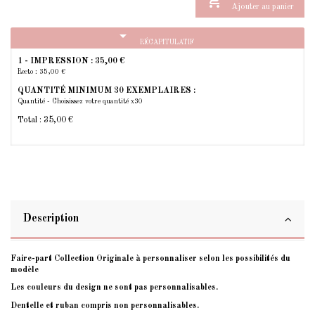

Ajouter au panier
arrow_drop_down
RÉCAPITULATIF
1 - IMPRESSION :
35,00 €
Recto : 35,00 €
QUANTITÉ MINIMUM 30 EXEMPLAIRES :
Quantité - Choisissez votre quantité x30
Total :
35,00 €
Description
Faire-part Collection Originale à personnaliser selon les possibilités du
modèle
Les couleurs du design ne sont pas personnalisables.
Dentelle et ruban compris non personnalisables.