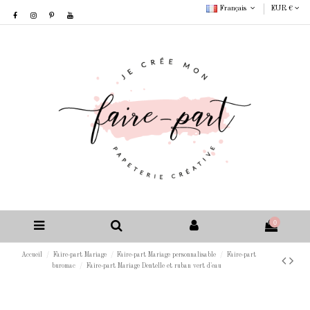
Français
EUR €
0
Accueil
Faire-part Mariage
Faire-part Mariage personnalisable
Faire-part
buromac
Faire-part Mariage Dentelle et ruban vert d'eau