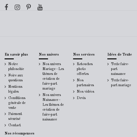
En savoir plus
Nos univers
Nos services
Idées de Texte
Notre
Nos univers
Retouches
Texte faire-
philosohie
Mariage - Les
photo
part
thèmes de
offertes
naissance
Foire aux
création de
questions
Nos
Texte faire-
faire-part
partenaires
part mariage
Mentions
mariage
légales
Nos vidéos
Nos univers
Conditions
Devis
Naissance -
générale de
Les thèmes de
vente
création de
Paiement
faire-part
sécurisé
naissance
Contact
Nos récompenses