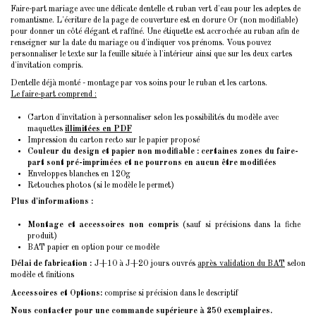
Faire-part mariage avec une délicate dentelle et ruban vert d'eau pour les adeptes de
romantisme. L'écriture de la page de couverture est en dorure Or (non modifiable)
pour donner un côté élégant et raffiné. Une étiquette est accrochée au ruban afin de
renseigner sur la date du mariage ou d'indiquer vos prénoms. Vous pouvez
personnaliser le texte sur la feuille située à l'intérieur ainsi que sur les deux cartes
d'invitation compris.
Dentelle déjà monté - montage par vos soins pour le ruban et les cartons.
Le faire-part comprend :
Carton d'invitation à personnaliser selon les possibilités du modèle avec
maquettes
illimitées en PDF
Impression du carton recto sur le papier proposé
Couleur du design et papier non modifiable : certaines zones du faire-
part sont pré-imprimées et ne pourrons en aucun être modifiées
Enveloppes blanches en 120g
Retouches photos (si le modèle le permet)
Plus d'informations :
Montage et accessoires non compris
(sauf si précisions dans la fiche
produit)
BAT papier en option pour ce modèle
Délai de fabrication :
J+10 à J+20 jours ouvrés
après validation du BAT
selon
modèle et finitions
Accessoires et Options:
comprise si précision dans le descriptif
Nous contacter pour une commande supérieure à 250 exemplaires.