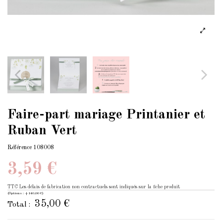
Faire-part mariage Printanier et
Ruban Vert
Référence
108008
3,59 €
TTC
Les délais de fabrication non contractuels sont indiqués sur la fiche produit
(Options : +140,00 €)
35,00 €
Total :