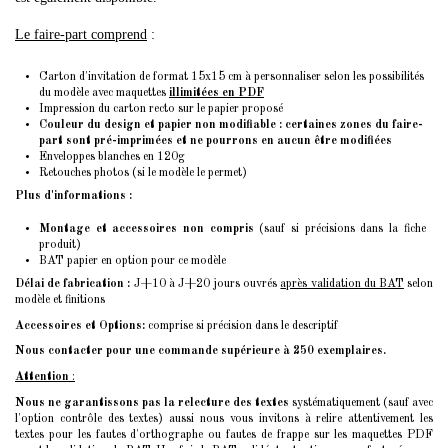
Le faire-part comprend
:
Carton d'invitation de format 15x15 cm à personnaliser selon les possibilités
du modèle avec maquettes
illimitées en PDF
Impression du carton recto sur le papier proposé
Couleur du design et papier non modifiable : certaines zones du faire-
part sont pré-imprimées et ne pourrons en aucun être modifiées
Enveloppes blanches en 120g
Retouches photos (si le modèle le permet)
Plus d'informations :
Montage et accessoires non compris
(sauf si précisions dans la fiche
produit)
BAT papier en option pour ce modèle
Délai de fabrication :
J+10 à J+20 jours ouvrés
après validation du BAT
selon
modèle et finitions
Accessoires et Options:
comprise si précision dans le descriptif
Nous contacter pour une commande supérieure à 250 exemplaires.
Attention
:
Nous ne garantissons pas la relecture des textes
systématiquement (sauf avec
l'option contrôle des textes) aussi nous vous invitons à relire attentivement les
textes pour les fautes d'orthographe ou fautes de frappe sur les maquettes PDF