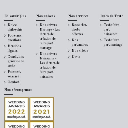
En savoir plus
Nos univers
Nos services
Idées de Texte
Notre
Nos univers
Retouches
Texte faire-
philosohie
Mariage - Les
photo
part
thèmes de
offertes
naissance
Foire aux
création de
questions
Nos
Texte faire-
faire-part
partenaires
part mariage
Mentions
mariage
légales
Nos vidéos
Nos univers
Conditions
Devis
Naissance -
générale de
Les thèmes de
vente
création de
Paiement
faire-part
sécurisé
naissance
Contact
Nos récompenses