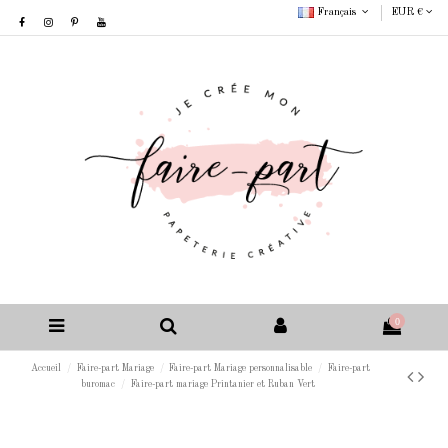
Français
EUR €
0
Accueil
Faire-part Mariage
Faire-part Mariage personnalisable
Faire-part
buromac
Faire-part mariage Printanier et Ruban Vert