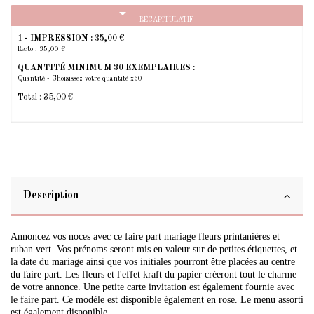
arrow_drop_down
RÉCAPITULATIF
1 - IMPRESSION :
35,00 €
Recto : 35,00 €
QUANTITÉ MINIMUM 30 EXEMPLAIRES :
Quantité - Choisissez votre quantité x30
Total :
35,00 €
Description
Annoncez vos noces avec ce faire part mariage fleurs printanières et
ruban vert. Vos prénoms seront mis en valeur sur de petites étiquettes, et
la date du mariage ainsi que vos initiales pourront être placées au centre
du faire part. Les fleurs et l'effet kraft du papier créeront tout le charme
de votre annonce. Une petite carte invitation est également fournie avec
le faire part. Ce modèle est disponible également en rose. Le menu assorti
est également disponible.