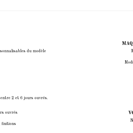
MAQ
rsonnalisables du modèle
Modi
ntre 2 et 6 jours ouvrés.
urs ouvrés
V
N
finitions