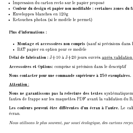
Impression du carton recto sur le papier proposé
Couleur du design et papier non modifiable : certaines zones du 
Enveloppes blanches en 120g
Retouches photos (si le modèle le permet)
Plus d'informations :
Montage et accessoires non compris
(sauf si précisions dans l
BAT papier en option pour ce modèle
Délai de fabrication :
J+10 à J+20 jours ouvrés
après validatio
Accessoires et Options:
comprise si précision dans le descriptif
Nous contacter pour une commande supérieure à 250 exemplaires.
Attention
:
Nous ne garantissons pas la relecture des textes
systématiquemen
fautes de frappe sur les maquettes PDF avant la validation du BAT
Les couleurs peuvent être différentes d'un écran à l'autre.
Le cali
écran.
Nous utilisons le plus souvent, par souci écologique, des cartons recy