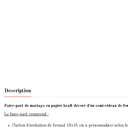
Description
Faire-part de mariage en papier kraft décoré d'un semi-rideau de feui
Le faire-part comprend :
Carton d'invitation de format 15x15 cm à personnaliser selon l