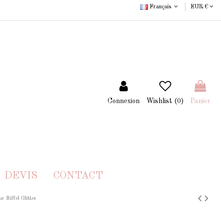
Français
EUR €
Connexion
Wishlist (
0
)
Panier
DEVIS
CONTACT
r Eiffel Glitter