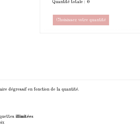
Quantité totale :
Choisissez votre quantité
ire dégressif en fonction de la quantité.
aquettes
illimitées
oix