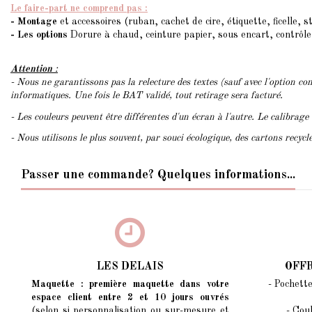
Le faire-part ne comprend pas :
- Montage
et accessoires (ruban, cachet de cire, étiquette, ficelle, st
- Les options
Dorure à chaud, ceinture papier, sous encart, contrôle
Attention
:
- Nous ne garantissons pas la relecture des textes (sauf avec l'option con
informatiques. Une fois le BAT validé, tout retirage sera facturé.
- Les couleurs peuvent être différentes d'un écran à l'autre. Le calibrage
- Nous utilisons le plus souvent, par souci écologique, des cartons recyc
Passer une commande? Quelques informations...
LES DELAIS
OFF
Maquette : première maquette dans votre
- Pochett
espace client entre 2 et 10 jours ouvrés
(selon si personnalisation ou sur-mesure et
- Cou