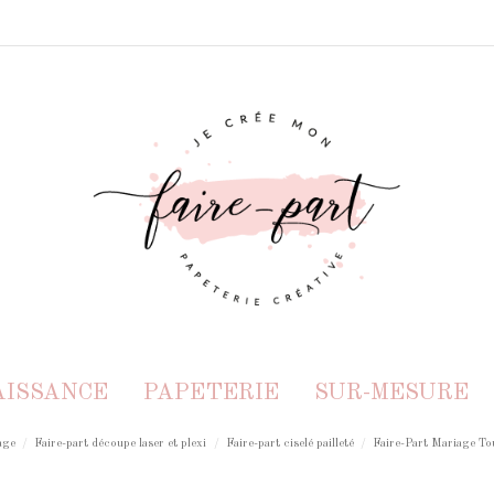
AISSANCE
PAPETERIE
SUR-MESURE
age
Faire-part découpe laser et plexi
Faire-part ciselé pailleté
Faire-Part Mariage Tou