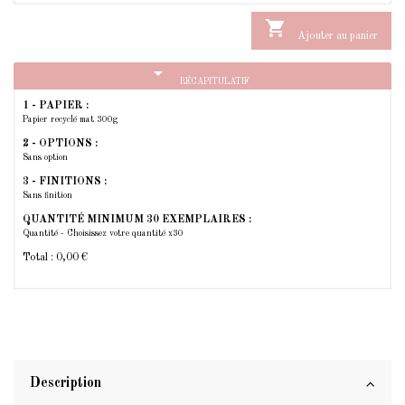

Ajouter au panier
arrow_drop_down
RÉCAPITULATIF
1 - PAPIER :
Papier recyclé mat 300g
2 - OPTIONS :
Sans option
3 - FINITIONS :
Sans finition
QUANTITÉ MINIMUM 30 EXEMPLAIRES :
Quantité - Choisissez votre quantité x30
Total :
0,00 €
Description