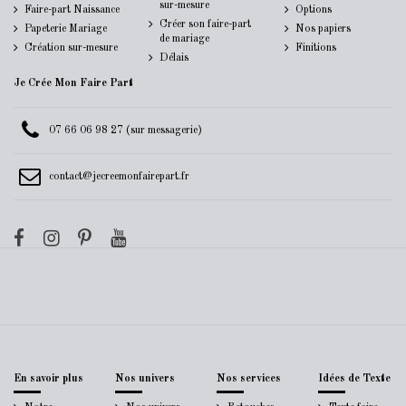
sur-mesure
Faire-part Naissance
Options
Créer son faire-part
Papeterie Mariage
Nos papiers
de mariage
Création sur-mesure
Finitions
Délais
Je Crée Mon Faire Part
07 66 06 98 27 (sur messagerie)
contact@jecreemonfairepart.fr
En savoir plus
Nos univers
Nos services
Idées de Texte