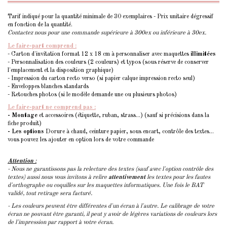
Tarif indiqué pour la quantité minimale de 30 exemplaires - Prix unitaire dégressif
en fonction de la quantité.
Contactez nous pour une commande supérieure à 300ex ou inférieure à 30ex.
Le faire-part comprend :
- Carton d'invitation format 12 x 18 cm à personnaliser avec maquettes
illimitées
- Personnalisation des couleurs (2 couleurs) et typos (sous réserve de conserver
l'emplacement et la disposition graphique)
- Impression du carton recto verso (si papier calque impression recto seul)
- Enveloppes blanches standards
- Retouches photos (si le modèle demande une ou plusieurs photos)
Le faire-part ne comprend pas :
- Montage
et accessoires (étiquette, ruban, strass...) (sauf si précisions dans la
fiche produit)
- Les options
Dorure à chaud, ceinture papier, sous encart, contrôle des textes...
vous pouvez les ajouter en option lors de votre commande
Attention
:
- Nous ne garantissons pas la relecture des textes (sauf avec l'option contrôle des
textes) aussi nous vous invitons à relire
attentivement
les textes pour les fautes
d'orthographe ou coquilles sur les maquettes informatiques. Une fois le BAT
validé, tout retirage sera facturé.
- Les couleurs peuvent être différentes d'un écran à l'autre. Le calibrage de votre
écran ne pouvant être garanti, il peut y avoir de légères variations de couleurs lors
de l'impression par rapport à votre écran.