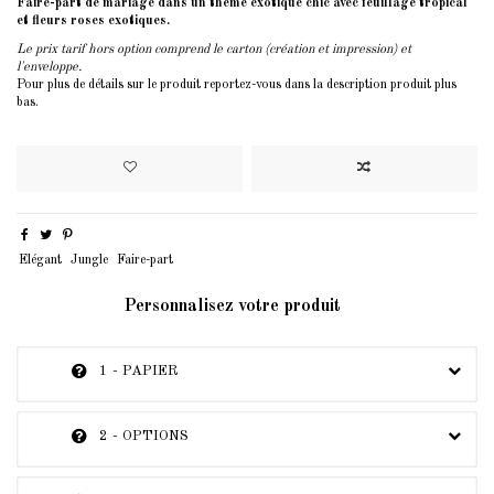
Faire-part de mariage dans un thème exotique chic avec feuillage tropical
et fleurs roses exotiques.
Le prix tarif hors option comprend le carton (création et impression) et
l'enveloppe.
Pour plus de détails sur le produit reportez-vous dans la description produit plus
bas.
Elégant
Jungle
Faire-part
Personnalisez votre produit
1 - PAPIER
2 - OPTIONS